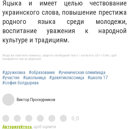
Яцыка и имеет целью чествование
украинского слова, повышение престижа
родного языка среди молодежи,
воспитание уважения к народной
культуре и традициям.
Якщо ви помітили помилку, виділіть необхідний текст і натисніть Ctrl + Enter, щоб
повідомити про це редакцію
#дружковка
#образование
#ученическая олимпиада
#участие
#школьница
#девятиклассница
#школа 17
#софия болдырева
Виктор Проскурников
0,0
Авторизуйтесь
, щоб оцінити