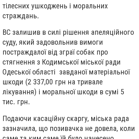
тілесних ушкоджень і моральних
страждань.
ВС залишив в силі рішення апеляційного
суду, який задовольнив вимоги
постраждалої від зграї собак про
стягнення з Кодимської міської ради
Одеської області завданої матеріальної
шкоди (2 337,00 грн на тривале
лікування) і моральної шкоди в сумі 5
тис. грн.
Подаючи касаційну скаргу, міська рада
зазначила, що позивачка не довела, коли
саме та ким саме їй було нанесено