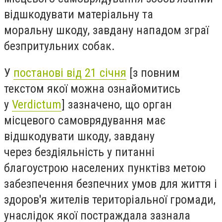
відшкодувати матеріальну та
моральну
шкоду, завдану нападом зграї
безпритульних собак
.
У
постанові від 21 січня
[з повним
текстом якої можна ознайомитись
у
Verdictum
] зазначено, що
орган
місцевого самоврядування має
відшкодувати шкоду
, завдану
через
бездіяльність у питанні
благоустрою населених пунктів
з метою
забезпечення безпечних умов для життя і
здоров'я жителів територіальної громади,
унаслідок якої постраждала зазнала