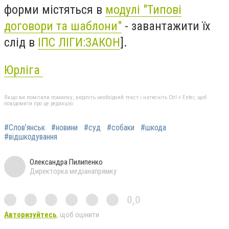
форми містяться в
модулі "Типові
договори та шаблони"
- завантажити їх
слід в
ІПС ЛІГИ:ЗАКОН
].
Юрліга
Якщо ви помітили помилку, виділіть необхідний текст і натисніть Ctrl + Enter, щоб
повідомити про це редакцію
#Слов’янськ
#новини
#суд
#собаки
#шкода
#відшкодування
Олександра Пилипенко
Директорка медіанапрямку
0,0
Авторизуйтесь
, щоб оцінити