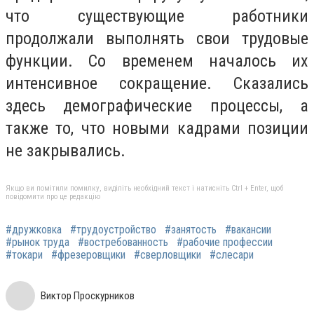
что существующие работники
продолжали выполнять свои трудовые
функции. Со временем началось их
интенсивное сокращение. Сказались
здесь демографические процессы, а
также то, что новыми кадрами позиции
не закрывались.
Якщо ви помітили помилку, виділіть необхідний текст і натисніть Ctrl + Enter, щоб
повідомити про це редакцію
#дружковка
#трудоустройство
#занятость
#вакансии
#рынок труда
#востребованность
#рабочие профессии
#токари
#фрезеровщики
#сверловщики
#слесари
Виктор Проскурников