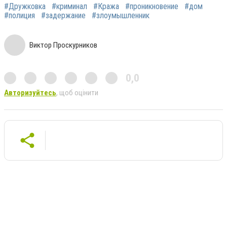
#Дружковка
#криминал
#Кража
#проникновение
#дом
#полиция
#задержание
#злоумышленник
Виктор Проскурников
0,0
Авторизуйтесь
, щоб оцінити