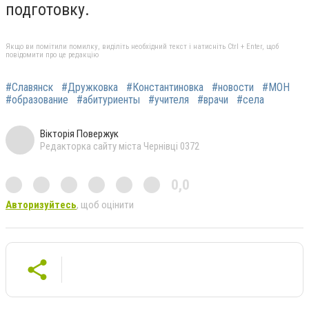
подготовку.
Якщо ви помітили помилку, виділіть необхідний текст і натисніть Ctrl + Enter, щоб
повідомити про це редакцію
#Славянск
#Дружковка
#Константиновка
#новости
#МОН
#образование
#абитуриенты
#учителя
#врачи
#села
Вікторія Повержук
Редакторка сайту міста Чернівці 0372
0,0
Авторизуйтесь
, щоб оцінити