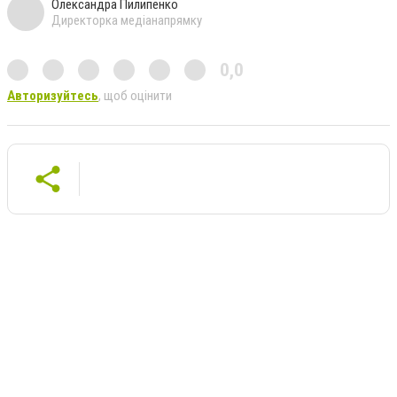
Олександра Пилипенко
Директорка медіанапрямку
0,0
Авторизуйтесь
, щоб оцінити