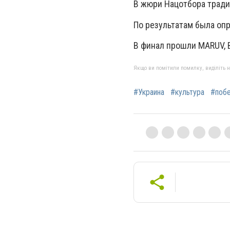
В жюри Нацотбора тради
По результатам была оп
В финал прошли MARUV, B
Якщо ви помітили помилку, виділіть нео
#Украина
#культура
#поб