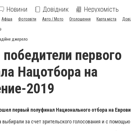
Новини
Довідник
Нерухомість
Афіша
Фотозвіти
Авто / Мото
Оголошення
Карта міста
Дові
9
адійне джерело
победители первого
ла Нацотбора на
ние-2019
рошел первый полуфинал Национального отбора на Еврови
 выбирали за счет зрительского голосования и с помощью