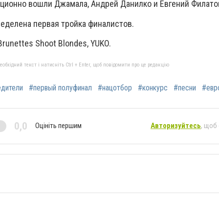
ционно вошли Джамала, Андрей Данилко и Евгений Филато
ределена первая тройка финалистов.
runettes Shoot Blondes, YUKO.
бхідний текст і натисніть Ctrl + Enter, щоб повідомити про це редакцію
едители
#первый полуфинал
#нацотбор
#конкурс
#песни
#евр
0,0
Оцініть першим
Авторизуйтесь
, щоб