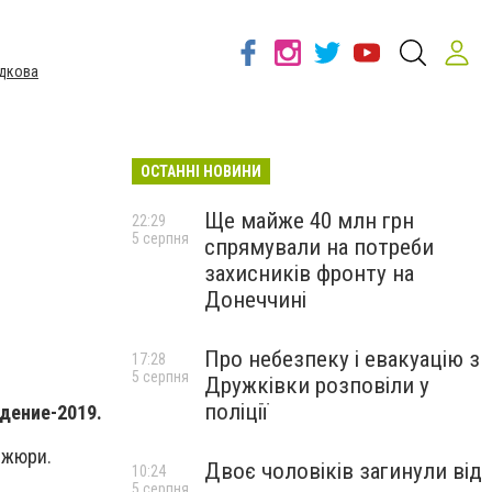
дкова
ОСТАННІ НОВИНИ
Ще майже 40 млн грн
22:29
5 серпня
спрямували на потреби
захисників фронту на
Донеччині
Про небезпеку і евакуацію з
17:28
5 серпня
Дружківки розповіли у
поліції
дение-2019.
 жюри.
Двоє чоловіків загинули від
10:24
5 серпня