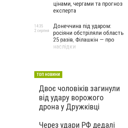
цінами, чергами та прогноз
експерта
Донеччина під ударом:
14:35
2 серпня
росіяни обстріляли область
25 разів, Філашкін — про
наслідки
ТОП НОВИНИ
Двоє чоловіків загинули
від удару ворожого
дрона у Дружківці
Через удари РФ дедалі