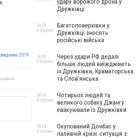
удару ворожого дрона у
в.
Дружківці
Багатоповерхівки у
23:23
3 серпня
Дружківці зносять
російські війська
овидение 2019
Через удари РФ дедалі
18:20
3 серпня
більше людей виїжджають
із Дружківки, Краматорська
та Слов’янська
 оцінити
Чотирьох людей та
08:16
3 серпня
великого собаку Джангу
евакуювали із Дружківки
Окупований Донбас у
18:23
2 серпня
паливній кризі: ситуація з