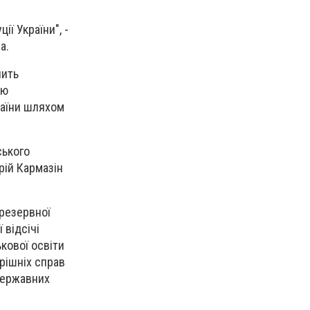
ї України", -
а.
чить
ію
раїни шляхом
ського
рій Кармазін
резервної
 відсічі
кової освіти
рішніх справ
державних