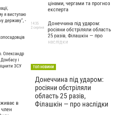
цінами, чергами та прогноз
ції,
експерта
му я виступаю
у державу", -
Донеччина під ударом:
14:35
2 серпня
росіяни обстріляли область
25 разів, Філашкін — про
окопосадовців
наслідки
ю. Олександр
 Донбасу і
міцнити ЗСУ
ТОП НОВИНИ
Донеччина під ударом:
росіяни обстріляли
область 25 разів,
Філашкін — про наслідки
оживає в
 член