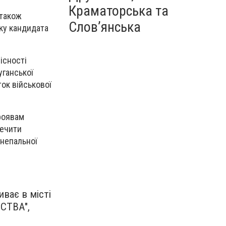
Краматорська та
 також
Слов’янська
мку кандидата
існості
уганської
ок військової
проявам
печити
гнепальної
ває в місті
ЬСТВА",