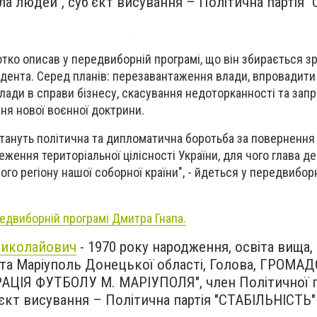
ила людей", суб'єкт висування – Політична партія "
тко описав у передвиборній програмі, що він збирається зр
дента. Серед планів: перезавантаження влади, впровадити
ади в справи бізнесу, скасування недоторканності та за
ня нової воєнної доктрини.
тануть політична та дипломатична боротьба за поверненн
еження територіальної цілісності України, для чого глава д
го регіону нашої соборної країни", - йдеться у передвибор
едвиборній програмі Дмитра Гнапа.
Миколайович
- 1970 року народження, освіта вища,
та Маріуполь Донецької області, Голова, ГРОМА
АЦІЯ ФУТБОЛУ М. МАРІУПОЛЯ", член Політичної п
'єкт висування – Політична партія "СТАБІЛЬНІСТЬ"