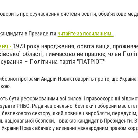
оворить про осучаснення системи освіти, обов’язкове мед
кандидата в Президенти
читайте за посиланням.
вич -
1973 року народження, освіта вища, проживає
вської області, тимчасово не працює, член Політи
исування – Політична партія "ПАТРІОТ"
иборної програми Андрій Новак говорить про те, що Україна
ікою.
ють бути реформованими всі силові і правоохоронні відомс
увати РНБО. Рада національної безпеки і оборони має ста
безпекового сектору, який повинен виробляти, передусім, 
ь національної безпеки, - вважає кандидат в Президенти. 
ті України Новак вбачає у визнанні міжнародним правом кор