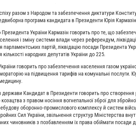
піху разом з Народом та забезпечення диктатури Конституці
едвиборна програма кандидата в Президенти Юрія Кармазін
о Президента України Кармазін говорить про те, що забезпе
елення і зміну системи влади через референдум, ліквідац
 парламентських партій, ліквідацію посади Президента Ук
кількості народних депутатів України до 225.
країни говорить про забезпечення населення газом україн
мораторію на підвищення тарифів на комунальні послуги. Ю
медицину.
и держави Кандидат в Президенти говорить про створення 
го козацтва з правом носіння вогнепальної зброї для збройної
ребудову оборонно-промислового комплексу й систем війсь
ройних Сил України, звільнення структур Міністерства внут
них чиновників з позбавленням їх права обіймати посади 