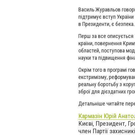
Василь Журавльов говорит
підтримує вступ України
в Президенти, є безпека.
Перш за все описується в
країни, повернення Крим
областей, поступова мод
науки та підвищення фін
Окрім того в програмі г
екстримізму, реформува
реальну боротьбу з кору
зброї для дієздатних гр
Детальніше читайте пер
Кармазін Юрій Анато
Києві, Президент, Г
член Партії захисник