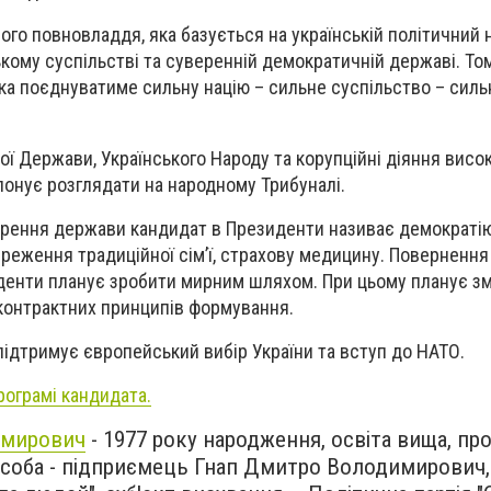
го повновладдя, яка базується на українській політичний на
ому суспільстві та суверенній демократичній державі. То
яка поєднуватиме сильну націю – сильне суспільство – сильн
ої Держави, Українського Народу та корупційні діяння вис
онує розглядати на народному Трибуналі.
рення держави кандидат в Президенти називає демократі
реження традиційної сім’ї, страхову медицину. Повернення
денти планує зробити мирним шляхом. При цьому планує з
онтрактних принципів формування.
ідтримує європейський вибір України та вступ до НАТО.
рограмі кандидата.
имирович
- 1977 року народження, освіта вища, пр
а особа - підприємець Гнап Дмитро Володимирович,