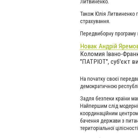
Литвиненко.
Також Юлія Литвиненко г
страхування.
Передвиборну програму 
Новак Андрій Яремо
Коломия Івано-Франкі
"ПАТРІОТ", суб'єкт в
На початку своєї передв
демократичною республ
Задля безпеки країни ма
Найпершим слід модерніз
координаційним центром 
бачення держави з питан
територіальної ціліснос