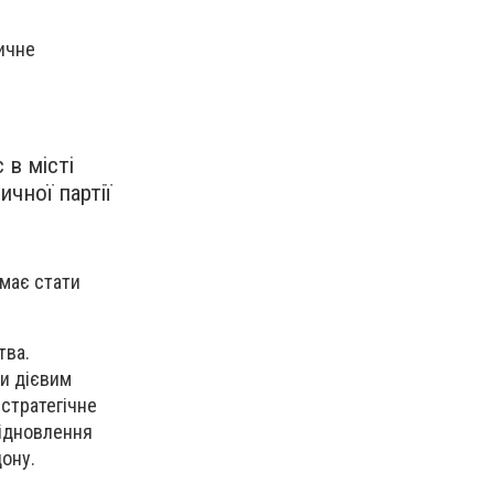
ичне
 в місті
чної партії
 має стати
тва.
ти дієвим
стратегічне
Відновлення
дону.