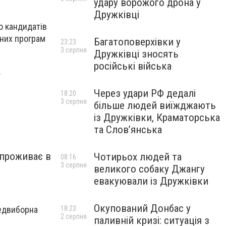
удару ворожого дрона у
Дружківці
о кандидатів
рних програм
Багатоповерхівки у
23:23
3 серпня
Дружківці зносять
російські війська
.
Через удари РФ дедалі
18:20
3 серпня
більше людей виїжджають
із Дружківки, Краматорська
та Слов’янська
 проживає в
Чотирьох людей та
08:16
3 серпня
великого собаку Джангу
евакуювали із Дружківки
Окупований Донбас у
18:23
редвиборна
2 серпня
паливній кризі: ситуація з