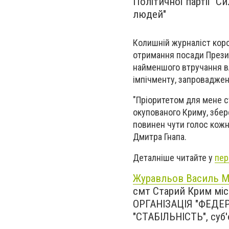
Політичної партії "С
людей"
Колишній журналіст коро
отримання посади Прези
найменшого втручання вл
імпічменту, запроваджен
"Пріоритетом для мене с
окупованого Криму, збер
повинен чути голос кожно
Дмитра Гнапа.
Деталніше читайте у
пер
Журавльов Василь 
смт Старий Крим міс
ОРГАНІЗАЦІЯ "ФЕДЕР
"СТАБІЛЬНІСТЬ", суб