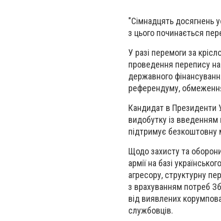
"Сімнадцять досягнень ус
з цього починається пер
У разі перемоги за крісл
проведення перепису нас
державного фінансування
референдуму, обмеження 
Кандидат в Президенти У
видобутку із введенням 
підтримує безкоштовну 
Щодо захисту та оборон
армії на базі українсько
агресору, структурну пе
з врахуванням потреб Зб
від виявлених корумпова
службовців.