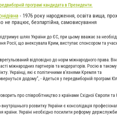
ередвиборній програмі кандидата в Президенти.
онідівна
- 1976 року народження, освіта вища, про
во не працює, безпартійна, cамовисування
ідтримує шлях України до ЄС, при цьому вважає за необхі
я Росії, що анексувала Крим, виступає спонсором та учас
 врегульований відповідно до норм міжнародного права. Ві
часті міжнародних партнерів та модераторів. Росію в таком
ту. Українці, які є політичними в’язнями Кремля та
вернуться додому", - йдеться у передвиборній програмі Юл
оворить про співробітництво з країнами Східної Європи та 
нутрішнього розвитку України є консолідація професіона
 країни. Україні необхідно посилити реформу держслужби,