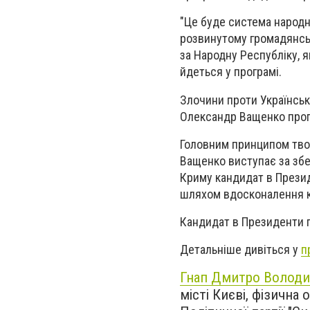
"Це буде система народно
розвинутому громадянськ
за Народну Республіку, 
йдеться у програмі.
Злочини проти Українськ
Олександр Ващенко проп
Головним принципом тво
Ващенко виступає за збе
Криму кандидат в Прези
шляхом вдосконалення к
Кандидат в Президенти п
Детальніше дивіться у
п
Гнап Дмитро Волод
місті Києві, фізичн