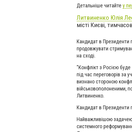
Детальніше читайте
у п
Литвиненко Юлія Ле
місті Києві, тимчасо
Кандидат в Президенти п
продовжувати стримуванн
на сході.
"Конфлікт з Росією буде
під час переговорів за у
визнано стороною конфлік
військовополоненими, по
Литвиненко.
Кандидат в Президенти г
Найважливішою задачею в
системного реформування