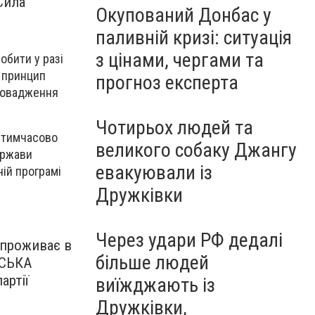
Сила
Окупований Донбас у
паливній кризі: ситуація
з цінами, чергами та
обити у разі
 принцип
прогноз експерта
провадження
Чотирьох людей та
я тимчасово
великого собаку Джангу
ержави
евакуювали із
ній програмі
Дружківки
Через удари РФ дедалі
 проживає в
більше людей
ДСЬКА
артії
виїжджають із
Дружківки,