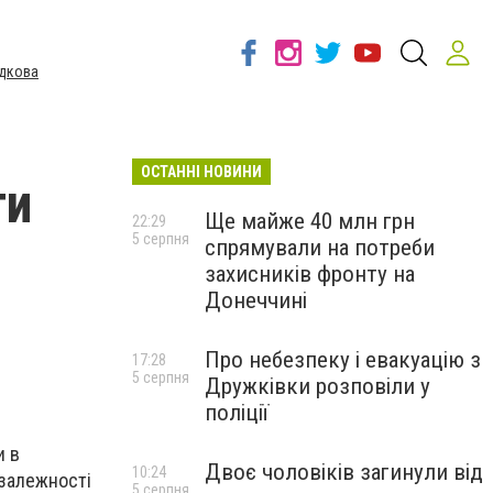
дкова
ОСТАННІ НОВИНИ
ти
Ще майже 40 млн грн
22:29
5 серпня
спрямували на потреби
захисників фронту на
Донеччині
Про небезпеку і евакуацію з
17:28
5 серпня
Дружківки розповіли у
поліції
и в
Двоє чоловіків загинули від
10:24
езалежності
5 серпня