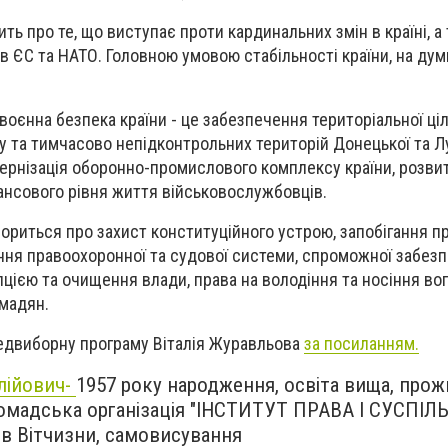
ь про те, що виступає проти кардинальних змін в країні, а
 в ЄС та НАТО. Головною умовою стабільності країни, на ду
оєнна безпека країни - це забезпечення територіальної ціл
у та тимчасово непідконтрольних територій Донецької та Л
ернізація оборонно-промислового комплексу країни, розвит
ансового рівня життя військовослужбовців.
овориться про захист конституційного устрою, запобігання 
ння правоохоронної та судової системи, спроможної забез
пцією та очищення влади, права на володіння та носіння во
омадян.
едвиборну програму Віталія Журавльова
за посиланням.
лійович-
1957 року народження, освіта вища, прожи
ромадська організація "ІНСТИТУТ ПРАВА І СУСПІЛ
ів Вітчизни, cамовисування