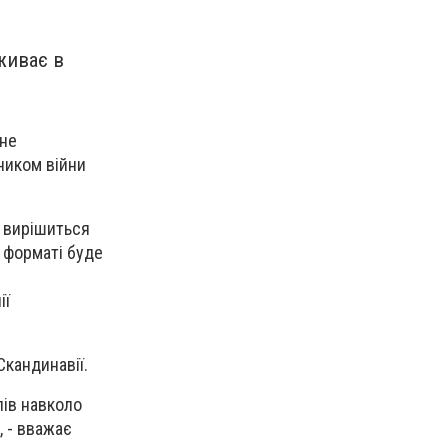
живає в
дне
ником війни
н вирішиться
у форматі буде
ії
Скандинавії.
лів навколо
 - вважає