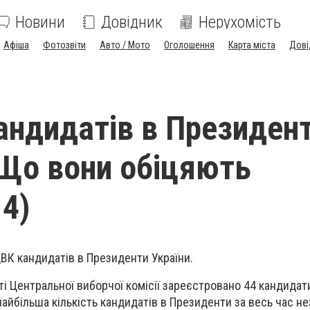
Новини
Довідник
Нерухомість
Афіша
Фотозвіти
Авто / Мото
Оголошення
Карта міста
Дові
андидатів в Президен
 Що вони обіцяють
 4)
ЦВК кандидатів в Президенти України.
ті Центральної виборчої комісії зареєстровано 44 кандидат
найбільша кількість кандидатів в Президенти за весь час н