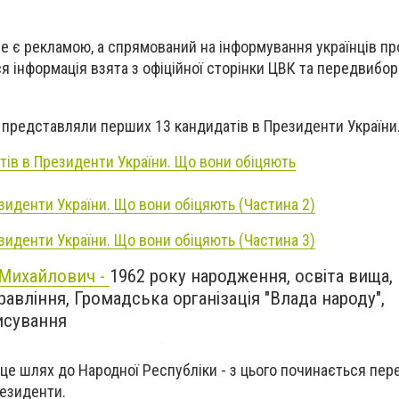
е є рекламою, а спрямований на інформування українців пр
ся інформація взята з офіційної сторінки ЦВК та передвибо
 представляли перших 13 кандидатів в Президенти України
тів в Президенти України. Що вони обіцяють
зиденти України. Що вони обіцяють (Частина 2)
зиденти України. Що вони обіцяють (Частина 3)
Михайлович -
1962 року народження, освіта вища,
Правління, Громадська організація "Влада народу",
исування
 це шлях до Народної Республіки - з цього починається пе
резиденти.