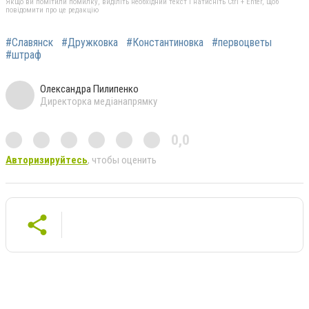
Якщо ви помітили помилку, виділіть необхідний текст і натисніть Ctrl + Enter, щоб
повідомити про це редакцію
#Славянск
#Дружковка
#Константиновка
#первоцветы
#штраф
Олександра Пилипенко
Директорка медіанапрямку
0,0
Авторизируйтесь
, чтобы оценить