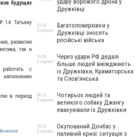
удару ворожого дрона у
иков будущих
Дружківці
 №14 Татьяну
Багатоповерхівки у
23:23
3 серпня
Дружківці зносять
російські війська
ния, развития
ектива, так и
Через удари РФ дедалі
18:20
3 серпня
більше людей виїжджають
 работать с
із Дружківки, Краматорська
, наполнению
та Слов’янська
Чотирьох людей та
елю в период
08:16
3 серпня
великого собаку Джангу
евакуювали із Дружківки
Окупований Донбас у
18:23
#учителя
2 серпня
паливній кризі: ситуація з