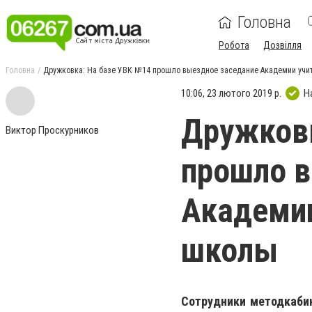
Головна
Робота
Дозвілля
Головна
Дружковка: На базе УВК №14 прошло выездное заседание Академии учи
10:06, 23 лютого 2019 р.
Н
Дружковк
Виктор Проскурников
прошло в
Академии
школы
Сотрудники методкабин