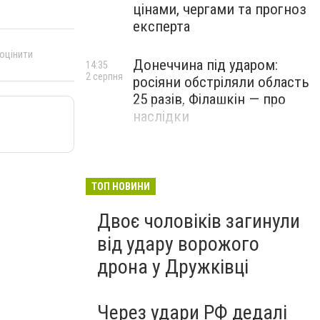
цінами, чергами та прогноз
експерта
 оцінити
Донеччина під ударом:
14:35
2 серпня
росіяни обстріляли область
25 разів, Філашкін — про
наслідки
ТОП НОВИНИ
Двоє чоловіків загинули
від удару ворожого
дрона у Дружківці
Через удари РФ дедалі