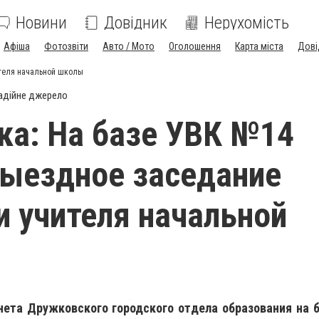
Новини
Довідник
Нерухомість
Афіша
Фотозвіти
Авто / Мото
Оголошення
Карта міста
Дові
теля начальной школы
адійне джерело
а: На базе УВК №14
ыездное заседание
 учителя начальной
ета Дружковского городского отдела образования на 