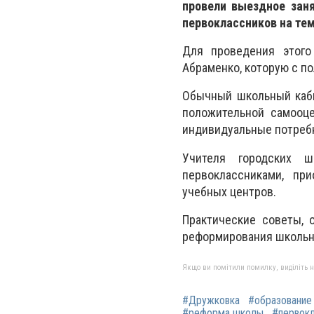
провели выездное зан
первоклассников на те
Для проведения этого
Абраменко, которую с п
Обычный школьный каби
положительной самооце
индивидуальные потребн
Учителя городских 
первоклассниками, пр
учебных центров.
Практические советы, 
реформирования школьно
Якщо ви помітили помилку, виділіть нео
#Дружковка
#образование
#реформа школы
#первок