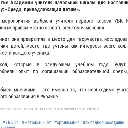
ятие Академии учителя начальной школы для наставн
му: «Среда, принадлежащая детям».
 мероприятия выбрали учителя первого класса УВК
олным правом можно назвать агентом изменений.
нет она превратила в место для творчества, исследова
нки детей, место, где учтены как интересы всего колл
ости каждого ученика.
школ, которые в следующем учебном году будут
иобрели опыт по организации образовательной среды
обмен мнениями - это именно то, что необходимо учит
го образования в Украине.
бхідний текст і натисніть Ctrl + Enter, щоб повідомити про це редакцію
#УВК 14
#методкабинет
#организация
#выездное заседание
лассники