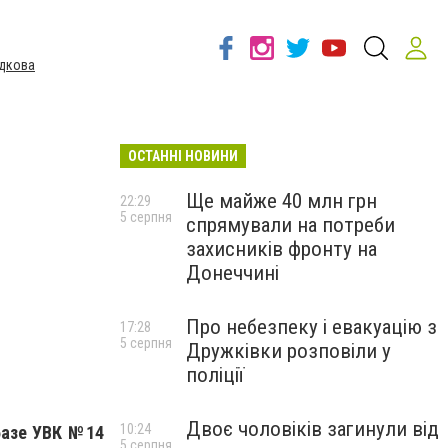
дкова
ОСТАННІ НОВИНИ
Ще майже 40 млн грн
22:29
5 серпня
спрямували на потреби
захисників фронту на
Донеччині
Про небезпеку і евакуацію з
17:28
5 серпня
Дружківки розповіли у
поліції
Двоє чоловіків загинули від
10:24
базе УВК №14
5 серпня