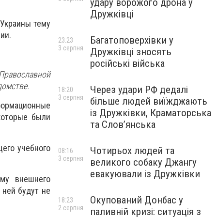
удару ворожого дрона у
Дружківці
 Украины тему
ии.
Багатоповерхівки у
23:23
3 серпня
Дружківці зносять
російські війська
 Православной
домстве.
Через удари РФ дедалі
18:20
3 серпня
більше людей виїжджають
формационные
із Дружківки, Краматорська
которые были
та Слов’янська
щего учебного
Чотирьох людей та
08:16
3 серпня
великого собаку Джангу
евакуювали із Дружківки
мму внешнего
 ней будут не
Окупований Донбас у
18:23
2 серпня
паливній кризі: ситуація з