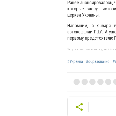
Ранее анонсировалось, 
которые внесут истор
церкви Украины.
Напомним, 5 января 
автокефалии ПЦУ. А уж
первому предстоятелю П
Якщо ви помітили помилку, виділіть нео
#Украина
#образование
#