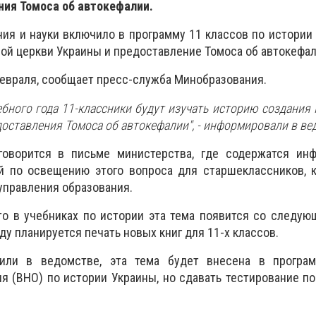
ния Томоса об автокефалии.
ия и науки включило в программу 11 классов по истории
ой церкви Украины и предоставление Томоса об автокефал
 февраля, сообщает пресс-служба Минобразования.
чебного года 11-классники будут изучать историю создания
оставления Томоса об автокефалии", - информировали в ве
говорится в письме министерства, где содержатся ин
й по освещению этого вопроса для старшеклассников, 
управления образования.
то в учебниках по истории эта тема появится со следую
оду планируется печать новых книг для 11-х классов.
вили в ведомстве, эта тема будет внесена в програ
я (ВНО) по истории Украины, но сдавать тестирование по