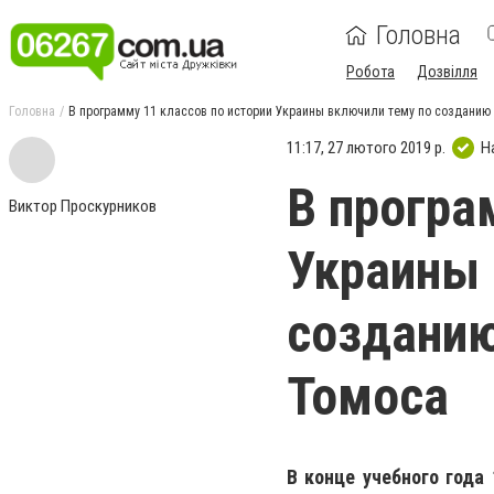
Головна
Робота
Дозвілля
Головна
В программу 11 классов по истории Украины включили тему по созданию
11:17, 27 лютого 2019 р.
Н
В програ
Виктор Проскурников
Украины 
созданию
Томоса
В конце учебного года