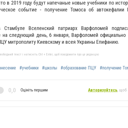
что в 2019 году будут напечаные новые учебники по истор
ическое событие - получение Томоса об автокефалии 
в Стамбуле Вселенский патриарх Варфоломей подпис
е на следующий день, 6 января, Варфоломей официально
ЦУ митрополиту Киевскому и всея Украины Епифанию.
бхідний текст і натисніть Ctrl + Enter, щоб повідомити про це редакцію
внесение
#учебники
#школы
#образование ПЦУ
#получение То
0,0
Оцініть першим
Авторизуйтесь
, щоб