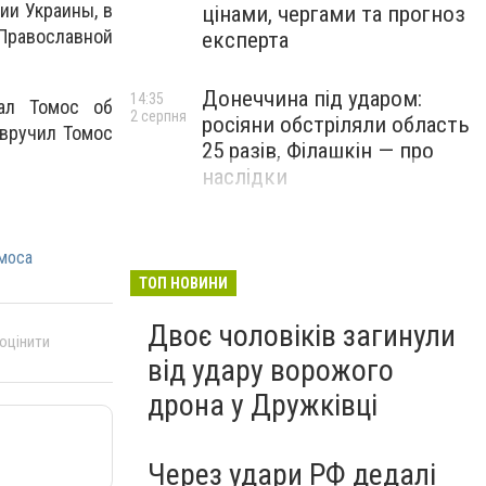
ии Украины, в
цінами, чергами та прогноз
Православной
експерта
Донеччина під ударом:
14:35
ал Томос об
2 серпня
росіяни обстріляли область
 вручил Томос
25 разів, Філашкін — про
наслідки
моса
ТОП НОВИНИ
Двоє чоловіків загинули
 оцінити
від удару ворожого
дрона у Дружківці
Через удари РФ дедалі