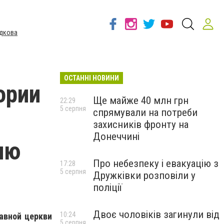
дкова
ОСТАННІ НОВИНИ
ории
Ще майже 40 млн грн
22:29
5 серпня
спрямували на потреби
захисників фронту на
Донеччині
ию
Про небезпеку і евакуацію з
17:28
5 серпня
Дружківки розповіли у
поліції
Двоє чоловіків загинули від
10:24
авной церкви
5 серпня