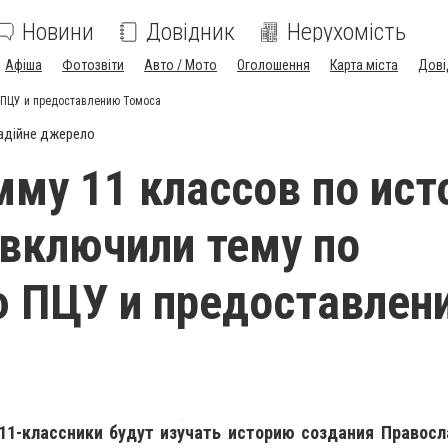
Новини
Довідник
Нерухомість
Афіша
Фотозвіти
Авто / Мото
Оголошення
Карта міста
Дові
 ПЦУ и предоставлению Томоса
адійне джерело
мму 11 классов по ист
включили тему по
 ПЦУ и предоставлен
 11-классники будут изучать историю создания Правосл