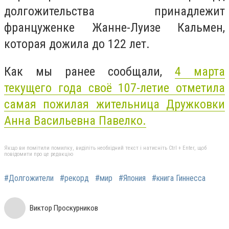
долгожительства принадлежит
француженке Жанне-Луизе Кальмен,
которая дожила до 122 лет.
Как мы ранее сообщали,
4 марта
текущего года своё 107-летие отметила
самая пожилая жительница Дружковки
Анна Васильевна Павелко.
Якщо ви помітили помилку, виділіть необхідний текст і натисніть Ctrl + Enter, щоб
повідомити про це редакцію
#Долгожители
#рекорд
#мир
#Япония
#книга Гиннесса
Виктор Проскурников