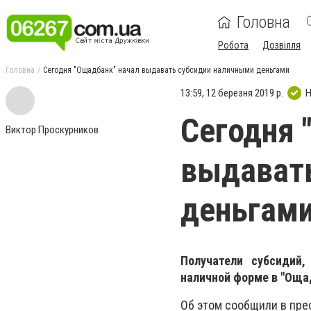
Головна
Робота
Дозвілля
Головна
Сегодня "Ощадбанк" начал выдавать субсидии наличными деньгами
13:59, 12 березня 2019 р.
Н
Сегодня 
Виктор Проскурников
выдават
деньгам
Получатели субсидий
наличной форме в "Ощад
Об этом сообщили в пр