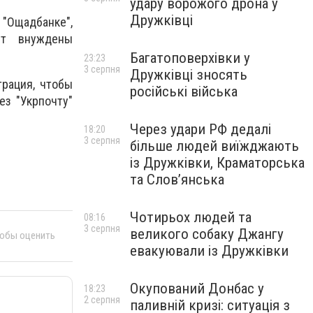
удару ворожого дрона у
Дружківці
 "Ощадбанке",
ут внуждены
Багатоповерхівки у
23:23
3 серпня
Дружківці зносять
рация, чтобы
російські війська
ез "Укрпочту"
Через удари РФ дедалі
18:20
3 серпня
більше людей виїжджають
із Дружківки, Краматорська
та Слов’янська
Чотирьох людей та
08:16
3 серпня
великого собаку Джангу
тобы оценить
евакуювали із Дружківки
Окупований Донбас у
18:23
2 серпня
паливній кризі: ситуація з