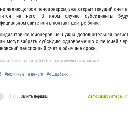
, не являющегося пенсионером, уже открыт текущий счет в
слится на него. В ином случае субсидианты буд
фициальном сайте или в контакт-центре банка.
сидиантов-пенсионеров не нужна дополнительная регист
ни могут забрать субсидию одновременно с пенсией чер
нковский пенсионный счет в обычные сроки.
бхідний текст і натисніть Ctrl + Enter, щоб повідомити про це редакцію
й
#наличные
#деньги
#ощадбанк
0,0
Оцініть першим
Авторизируйтесь
, ч