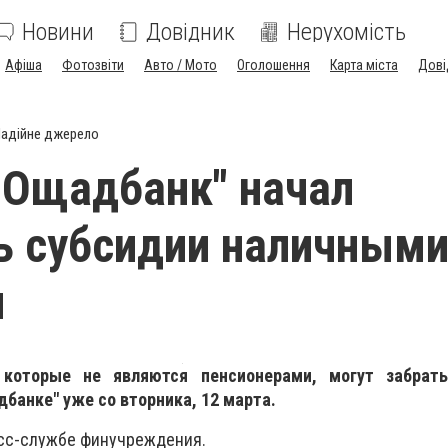
Новини
Довідник
Нерухомість
Афіша
Фотозвіти
Авто / Мото
Оголошення
Карта міста
Дові
адійне джерело
"Ощадбанк" начал
ь субсидии наличным
и
, которые не являются пенсионерами, могут забрат
банке" уже со вторника, 12 марта.
есс-службе финучреждения.