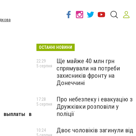
дкова
ОСТАННІ НОВИНИ
Ще майже 40 млн грн
22:29
5 серпня
спрямували на потреби
и
захисників фронту на
Донеччині
Про небезпеку і евакуацію з
17:28
5 серпня
Дружківки розповіли у
поліції
ь выплаты в
Двоє чоловіків загинули від
10:24
5 серпня