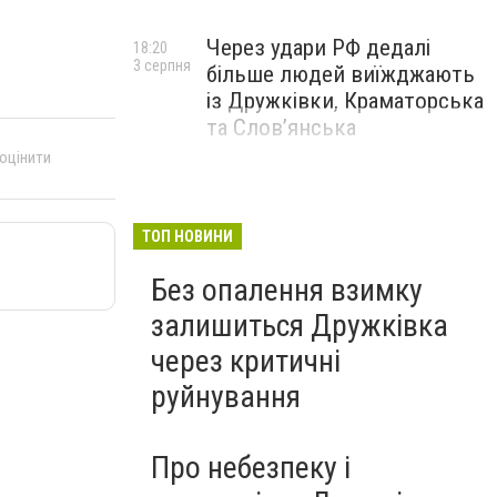
Через удари РФ дедалі
18:20
3 серпня
більше людей виїжджають
із Дружківки, Краматорська
та Слов’янська
 оцінити
ТОП НОВИНИ
Без опалення взимку
залишиться Дружківка
через критичні
руйнування
Про небезпеку і