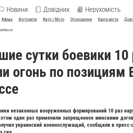
Новини
Довідник
Нерухомість
Афіша
Фотозвіти
Авто / Мото
Оголошення
Карта міста
Дові
Донбассе
шие сутки боевики 10 
и огонь по позициям 
ссе
вики незаконных вооруженных формирований 10 раз на
 этом один раз применили запрещенное минскими дого
олучил украинский военнослужащий, сообщили в пресс-
 сил.