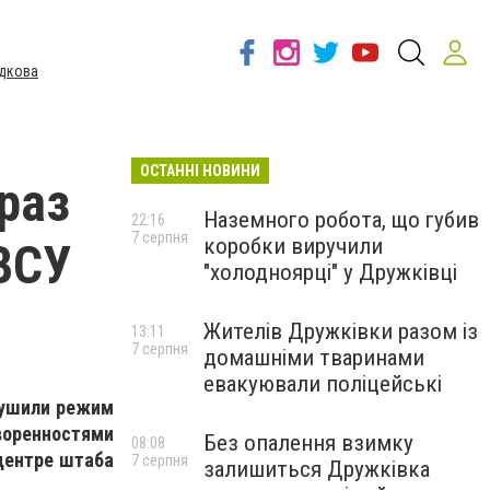
дкова
ОСТАННІ НОВИНИ
раз
Наземного робота, що губив
22:16
7 серпня
коробки виручили
ВСУ
"холодноярці" у Дружківці
Жителів Дружківки разом із
13:11
7 серпня
домашніми тваринами
евакуювали поліцейські
рушили режим
воренностями
Без опалення взимку
08:08
центре штаба
7 серпня
залишиться Дружківка