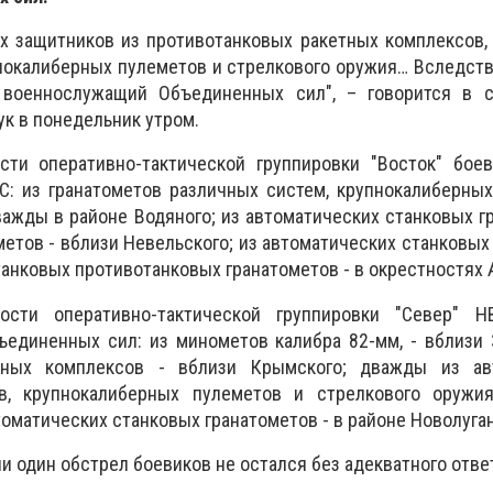
х защитников из противотанковых ракетных комплексов,
нокалиберных пулеметов и стрелкового оружия… Вследст
 военнослужащий Объединенных сил", – говорится в 
ук в понедельник утром.
сти оперативно-тактической группировки "Восток" боев
С: из гранатометов различных систем, крупнокалиберны
важды в районе Водяного; из автоматических станковых г
етов - вблизи Невельского; из автоматических станковых
танковых противотанковых гранатометов - в окрестностях 
ости оперативно-тактической группировки "Север" 
единенных сил: из минометов калибра 82-мм, - вблизи 
тных комплексов - вблизи Крымского; дважды из ав
ов, крупнокалиберных пулеметов и стрелкового оружи
оматических станковых гранатометов - в районе Новолуган
ни один обстрел боевиков не остался без адекватного отве