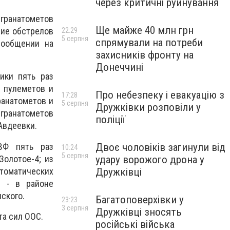
через критичні руйнування
 гранатометов
Ще майже 40 млн грн
вие обстрелов
22:29
5 серпня
спрямували на потреби
сообщении на
захисників фронту на
Донеччині
ики пять раз
х пулеметов и
Про небезпеку і евакуацію з
17:28
ранатометов и
5 серпня
Дружківки розповіли у
 гранатометов
поліції
Авдеевки.
НВФ пять раз
Двоє чоловіків загинули від
10:24
5 серпня
Золотое-4; из
удару ворожого дрона у
томатических
Дружківці
я - в районе
ского.
Багатоповерхівки у
23:23
3 серпня
Дружківці зносять
та сил ООС.
російські війська