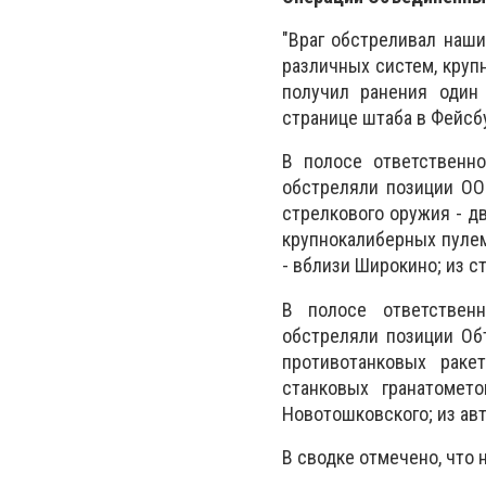
"Враг обстреливал наши
различных систем, круп
получил ранения один
странице штаба в Фейсб
В полосе ответственно
обстреляли позиции ОО
стрелкового оружия - д
крупнокалиберных пулем
- вблизи Широкино; из с
В полосе ответственн
обстреляли позиции Объ
противотанковых раке
станковых гранатомет
Новотошковского; из авт
В сводке отмечено, что 