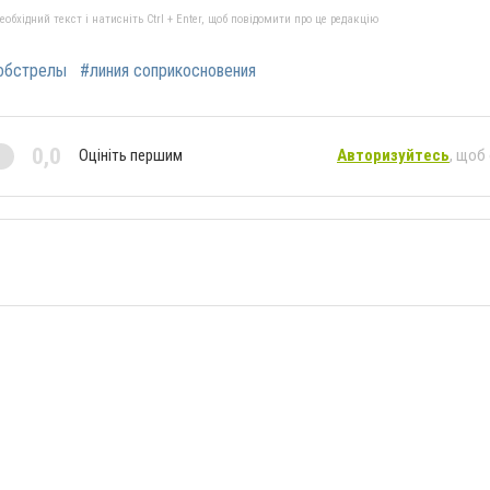
бхідний текст і натисніть Ctrl + Enter, щоб повідомити про це редакцію
обстрелы
#линия соприкосновения
0,0
Оцініть першим
Авторизуйтесь
, щоб