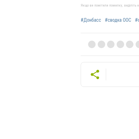
Якщо ви помітили помилку, виділіть нео
#Донбасс
#сводка ООС
#