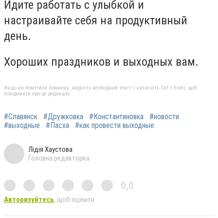
Идите работать с улыбкой и
настраивайте себя на продуктивный
день.
Хороших праздников и выходных вам.
Якщо ви помітили помилку, виділіть необхідний текст і натисніть Ctrl + Enter, щоб
повідомити про це редакцію
#Славянск
#Дружковка
#Константиновка
#новости
#выходные
#Пасха
#как провести выходные
Лідія Хаустова
Головна редакторка
0,0
Авторизуйтесь
, щоб оцінити