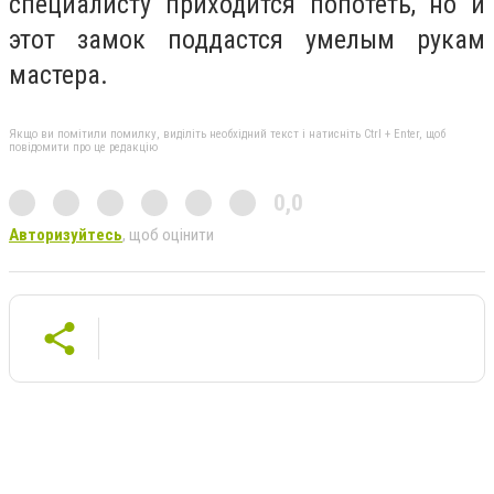
специалисту приходится попотеть, но и
этот замок поддастся умелым рукам
мастера.
Якщо ви помітили помилку, виділіть необхідний текст і натисніть Ctrl + Enter, щоб
повідомити про це редакцію
0,0
Авторизуйтесь
, щоб оцінити