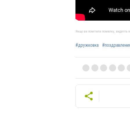
Якщо ви помітили помилку, виділіть нео
#дружковка
#поздравлени