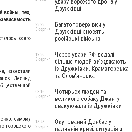
удару ворожого дрона у
Дружківці
 войны, тех,
езависимость
Багатоповерхівки у
23:23
3 серпня
Дружківці зносять
російські війська
талось всего
Через удари РФ дедалі
18:20
3 серпня
більше людей виїжджають
із Дружківки, Краматорська
е, навестили
та Слов’янська
ранов Леонид
общественной
Чотирьох людей та
08:16
.
3 серпня
великого собаку Джангу
евакуювали із Дружківки
енко, самому
Окупований Донбас у
18:23
го городского
2 серпня
паливній кризі: ситуація з