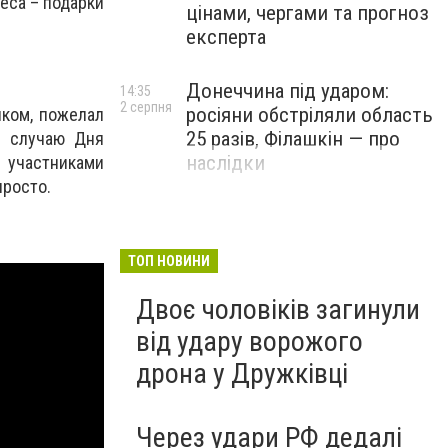
еса – подарки
цінами, чергами та прогноз
експерта
Донеччина під ударом:
14:35
2 серпня
росіяни обстріляли область
иком, пожелал
25 разів, Філашкін — про
о случаю Дня
наслідки
 участниками
просто.
ТОП НОВИНИ
Двоє чоловіків загинули
від удару ворожого
дрона у Дружківці
Через удари РФ дедалі