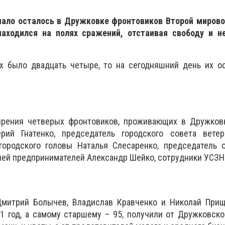
ало осталось в Дружковке фронтовиков Второй мировой
находился на полях сражений, отстаивая свободу и н
х было двадцать четыре, то на сегодняшний день их ос
рения четверых фронтовиков, проживающих в Дружковк
ерий Гнатенко, председатель городского совета вете
 городского головы Наталья Слесаренко, председатель 
лей предпринимателей Александр Шейко, сотрудники УСЗН
Дмитрий Болычев, Владислав Кравченко и Николай Прищ
 год, а самому старшему – 95, получили от Дружковско