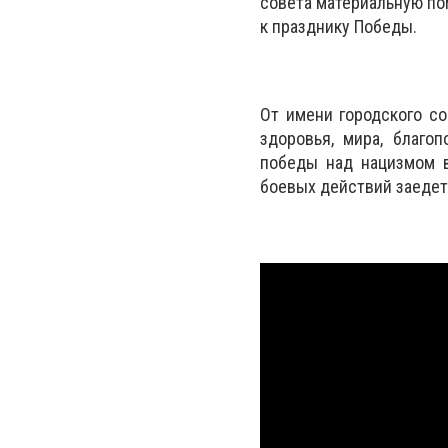
совета материальную пом
к празднику Победы.
От имени городского со
здоровья, мира, благо
победы над нацизмом в
боевых действий заедет