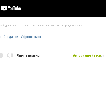
бхідний текст і натисніть Ctrl + Enter, щоб повідомити про це редакцію
я
#подарки
#фронтовики
0,0
Оцініть першим
Авторизируйтесь
, ч