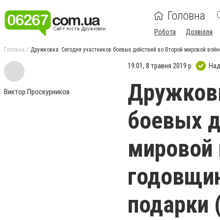
Головна
Робота
Дозвілля
Головна
Дружковка: Сегодня участников боевых действий во Второй мировой вой
19:01, 8 травня 2019 р.
Над
Дружковк
Виктор Проскурников
боевых д
мировой 
годовщин
подарки 