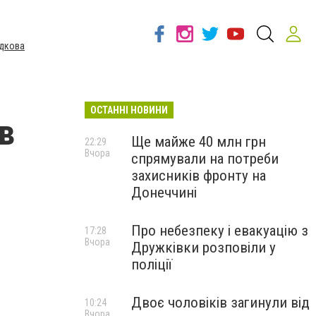
дкова
ОСТАННІ НОВИНИ
в
Ще майже 40 млн грн
22:29
Вчора
спрямували на потреби
захисників фронту на
Донеччині
Про небезпеку і евакуацію з
17:28
Вчора
Дружківки розповіли у
поліції
Двоє чоловіків загинули від
10:24
Вчора