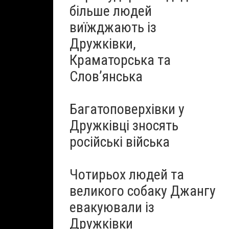
більше людей
виїжджають із
Дружківки,
Краматорська та
Слов’янська
Багатоповерхівки у
Дружківці зносять
російські війська
Чотирьох людей та
великого собаку Джангу
евакуювали із
Дружківки