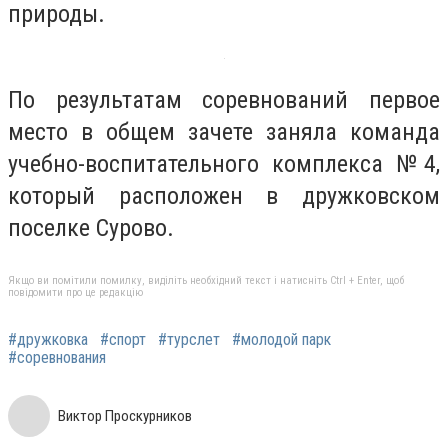
природы.
По результатам соревнований первое
место в общем зачете заняла команда
учебно-воспитательного комплекса №4,
который расположен в дружковском
поселке Сурово.
Якщо ви помітили помилку, виділіть необхідний текст і натисніть Ctrl + Enter, щоб
повідомити про це редакцію
#дружковка
#спорт
#турслет
#молодой парк
#соревнования
Виктор Проскурников