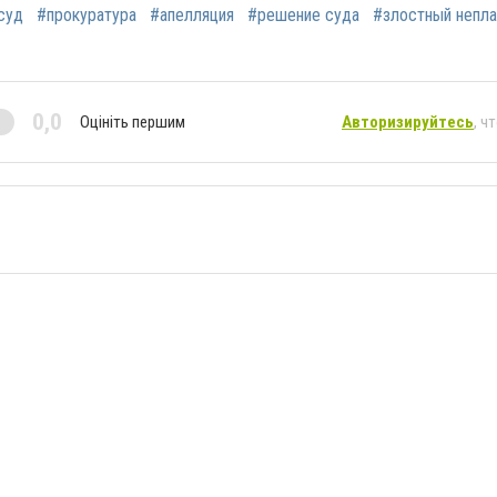
суд
#прокуратура
#апелляция
#решение суда
#злостный непл
0,0
Оцініть першим
Авторизируйтесь
, ч