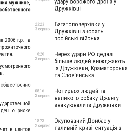
удару ворожого дрона у
ания мужчине,
Дружківці
собственного
Багатоповерхівки у
23:23
3 серпня
Дружківці зносять
російські війська
а 2006 г.р. в
прожиточного
Через удари РФ дедалі
олетия.
18:20
3 серпня
більше людей виїжджають
дусмотренного
із Дружківки, Краматорська
в.
та Слов’янська
 общественно
Чотирьох людей та
08:16
3 серпня
великого собаку Джангу
дарственной
евакуювали із Дружківки
жден о риске
Окупований Донбас у
18:23
2 серпня
паливній кризі: ситуація з
чет в центре