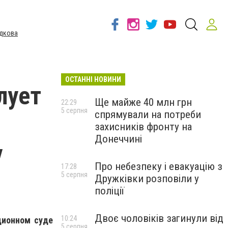
дкова
ОСТАННІ НОВИНИ
лует
Ще майже 40 млн грн
22:29
5 серпня
спрямували на потреби
захисників фронту на
Донеччині
у
Про небезпеку і евакуацію з
17:28
5 серпня
Дружківки розповіли у
поліції
Двоє чоловіків загинули від
10:24
ционном суде
5 серпня