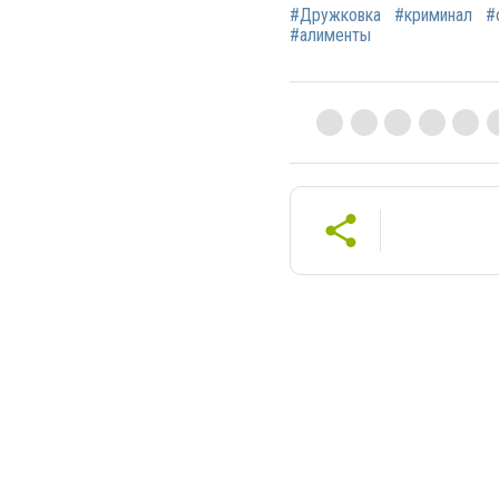
#Дружковка
#криминал
#
#алименты