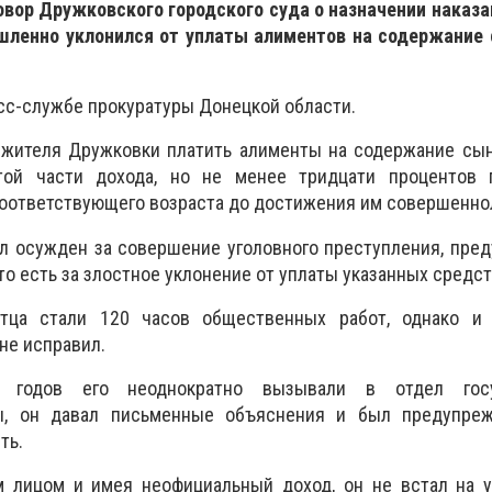
овор Дружковского городского суда о назначении наказ
ленно уклонился от уплаты алиментов на содержание 
сс-службе прокуратуры Донецкой области.
 жителя Дружковки платить алименты на содержание сын
той части дохода, но не менее тридцати процентов 
соответствующего возраста до достижения им совершенн
л осужден за совершение уголовного преступления, пре
 то есть за злостное уклонение от уплаты указанных средст
отца стали 120 часов общественных работ, однако и
 не исправил.
 годов его неоднократно вызывали в отдел госу
ы, он давал письменные объяснения и был предупре
ть.
 лицом и имея неофициальный доход, он не встал на у