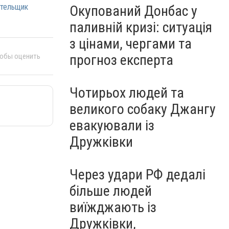
ательщик
Окупований Донбас у
паливній кризі: ситуація
з цінами, чергами та
тобы оценить
прогноз експерта
Чотирьох людей та
великого собаку Джангу
евакуювали із
Дружківки
Через удари РФ дедалі
більше людей
виїжджають із
Дружківки,