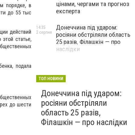
цінами, чергами та прогноз
м порядке, в
експерта
чти до 55 тыс
Донеччина під ударом:
14:35
ации действий
2 серпня
росіяни обстріляли область
 этой статье,
25 разів, Філашкін — про
 общественных
наслідки
бенка, подала
ТОП НОВИНИ
Донеччина під ударом:
 общественных
росіяни обстріляли
трех до шести
область 25 разів,
Філашкін — про наслідки