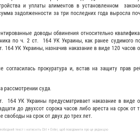
тройства и уплаты алиментов в установленном законо
сумма задолженности за три последних года выросла по
ментированные доводы обвинения относительно квалифик
ика по ч. 2 ст. 164 УК Украины, как ранее судимого по
ст. 164 УК Украины, назначив наказание в виде 120 часов
е согласилась прокуратура и, встав на защиту прав ре
на рассмотрении суда.
 ст. 164 УК Украины предусматривает наказание в виде
вадцати до двухсот сорока часов либо ареста на срок от 
е свободы на срок от двух до трех лет.
бхідний текст і натисніть Ctrl + Enter, щоб повідомити про це редакцію