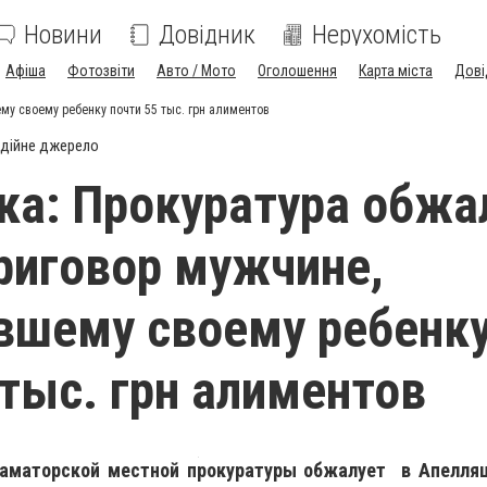
Новини
Довідник
Нерухомість
Афіша
Фотозвіти
Авто / Мото
Оголошення
Карта міста
Дові
у своему ребенку почти 55 тыс. грн алиментов
дійне джерело
а: Прокуратура обжа
риговор мужчине,
вшему своему ребенк
 тыс. грн алиментов
аматорской местной прокуратуры обжалует в Апелля