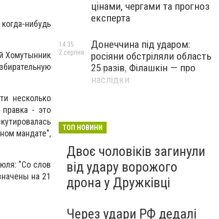
цінами, чергами та прогноз
експерта
когда-нибудь
Донеччина під ударом:
14:35
2 серпня
ий Хомутынник
росіяни обстріляли область
збирательную
25 разів, Філашкін — про
наслідки
ти несколько
 правка - это
скутировалась
ТОП НОВИНИ
ном мандате",
Двоє чоловіків загинули
від удару ворожого
юля: "Со слов
значены на 21
дрона у Дружківці
Через удари РФ дедалі