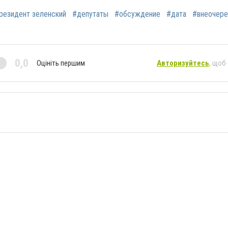
резидент зеленский
#депутаты
#обсуждение
#дата
#внеочер
0,0
Оцініть першим
Авторизуйтесь
, щоб