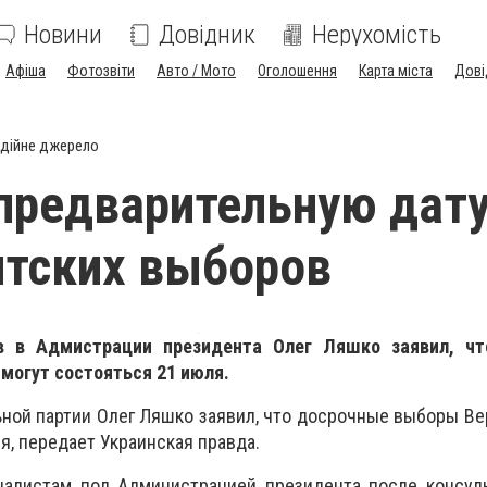
Новини
Довідник
Нерухомість
Афіша
Фотозвіти
Авто / Мото
Оголошення
Карта міста
Дові
дійне джерело
предварительную дат
тских выборов
в в Адмистрации президента Олег Ляшко заявил, ч
могут состояться 21 июля.
ной партии Олег Ляшко заявил, что досрочные выборы В
я, передает Украинская правда.
налистам под Администрацией президента после консуль