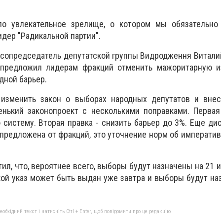
ло увлекательное зрелище, о котором мы обязательно 
идер "Радикальной партии".
 сопредседатель депутатской группы Видродження Витал
 предложил лидерам фракций отменить мажоритарную и
дной барьер.
изменить закон о выборах народных депутатов и внес
енький законопроект с несколькими поправками. Первая
систему. Вторая правка - снизить барьер до 3%. Еще ди
 предложена от фракций, это уточнение норм об императив
л, что, вероятнее всего, выборы будут назначены на 21 и
кой указ может быть выдан уже завтра и выборы будут на
бхідний текст і натисніть Ctrl + Enter, щоб повідомити про це редакцію