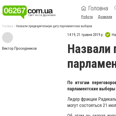
Головна
Робота
Дозвілля
Головна
Назвали предварительную дату парламентских выборов
14:19, 21 травня 2019 р.
На
Назвали 
Виктор Проскурников
парламен
По итогам переговоро
парламентские выборы 
Лидер фракции Радикаль
могут состояться 21 июл
Об этом он сказал жур