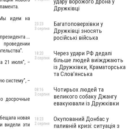
удару ворожого дрона у
ламента.
Дружківці
. Мы идем на
Багатоповерхівки у
23:23
3 серпня
Дружківці зносять
президента ...
російські війська
о проведении
тельства".
Через удари РФ дедалі
18:20
3 серпня
більше людей виїжджають
а 21 июля", –
із Дружківки, Краматорська
та Слов’янська
ю систему", –
Чотирьох людей та
08:16
3 серпня
великого собаку Джангу
то досрочные
евакуювали із Дружківки
обещала новая
Окупований Донбас у
18:23
2 серпня
ди видели эти
паливній кризі: ситуація з