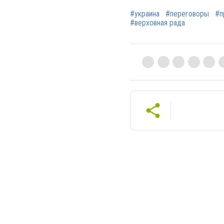
#украина
#переговоры
#п
#верховная рада