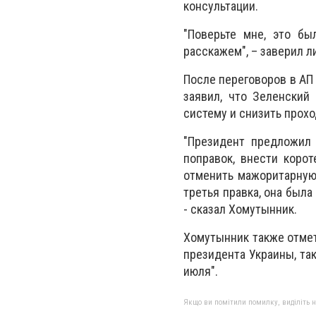
консультации.
"Поверьте мне, это бы
расскажем", – заверил л
После переговоров в АП
заявил, что Зеленский
систему и снизить прохо
"Президент предложил 
поправок, внести корот
отменить мажоритарную 
третья правка, она была
- сказал Хомутынник.
Хомутынник также отмети
президента Украины, та
июля".
Якщо ви помітили помилку, виділіть нео