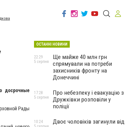
дкова
ОСТАННІ НОВИНИ
у
Ще майже 40 млн грн
22:29
5 серпня
спрямували на потреби
захисників фронту на
Донеччині
то досрочные
Про небезпеку і евакуацію з
17:28
5 серпня
Дружківки розповіли у
поліції
ерховной Рады
Двоє чоловіків загинули від
10:24
таций нового
5 серпня