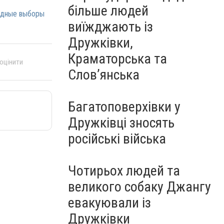
більше людей
едные выборы
виїжджають із
Дружківки,
Краматорська та
 оцінити
Слов’янська
Багатоповерхівки у
Дружківці зносять
російські війська
Чотирьох людей та
великого собаку Джангу
евакуювали із
Дружківки