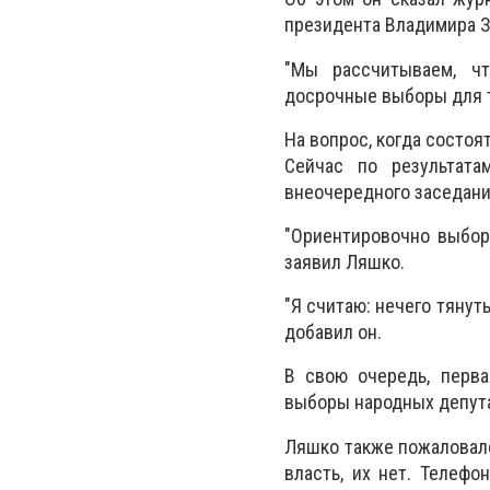
президента Владимира З
"Мы рассчитываем, чт
досрочные выборы для т
На вопрос, когда состоят
Сейчас по результата
внеочередного заседани
"Ориентировочно выборы
заявил Ляшко.
"Я считаю: нечего тянут
добавил он.
В свою очередь, перва
выборы народных депута
Ляшко также пожаловалс
власть, их нет. Телефо