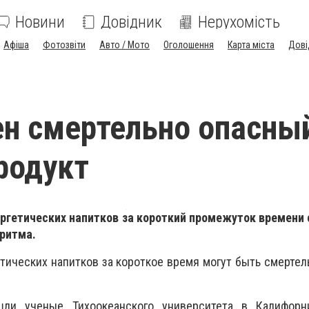
Новини
Довідник
Нерухомість
Афіша
Фотозвіти
Авто / Мото
Оголошення
Карта міста
Дові
н смертельно опасны
родукт
ергетических напитков за короткий промежуток времени
ритма.
ических напитков за короткое время могут быть смерте
ли ученые Тихоокеанского университета в Калифорн