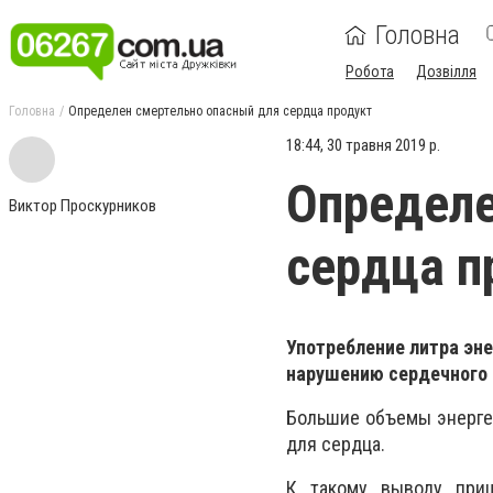
Головна
Робота
Дозвілля
Головна
Определен смертельно опасный для сердца продукт
18:44, 30 травня 2019 р.
Определе
Виктор Проскурников
сердца п
Употребление литра эн
нарушению сердечного 
Большие объемы энергет
для сердца.
К такому выводу приш