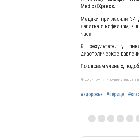
MedicalXpress.
Медики пригласили 34 
напитка с кофеином, а 
часа.
В результате, у пив
диастолическое давлени
По словам ученых, подоб
Якщо ви помітили помилку, виділіть нео
#здоровье
#сердце
#опа