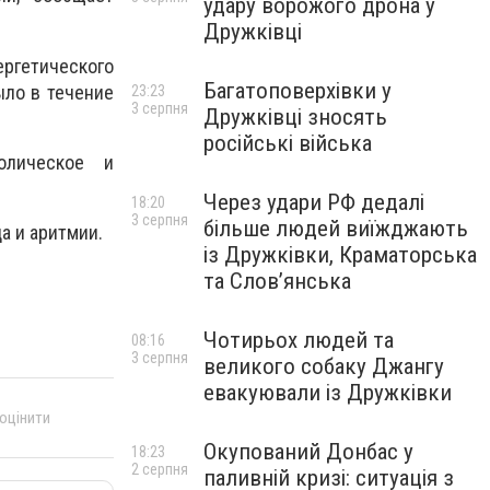
удару ворожого дрона у
Дружківці
ергетического
Багатоповерхівки у
ыло в течение
23:23
3 серпня
Дружківці зносять
російські війська
олическое и
Через удари РФ дедалі
18:20
3 серпня
більше людей виїжджають
а и аритмии.
із Дружківки, Краматорська
та Слов’янська
Чотирьох людей та
08:16
3 серпня
великого собаку Джангу
евакуювали із Дружківки
 оцінити
Окупований Донбас у
18:23
2 серпня
паливній кризі: ситуація з