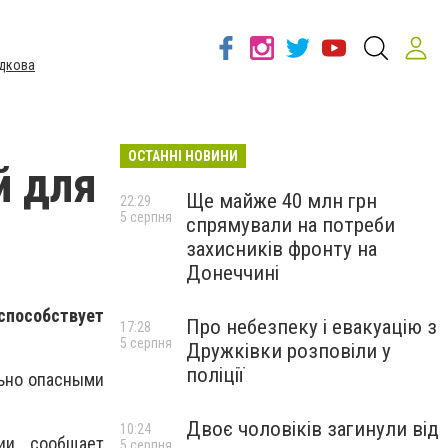
дкова
ОСТАННІ НОВИНИ
й для
Ще майже 40 млн грн
22:29
5 серпня
спрямували на потреби
захисників фронту на
Донеччині
 способствует
Про небезпеку і евакуацію з
17:28
5 серпня
Дружківки розповіли у
поліції
льно опасными
Двоє чоловіків загинули від
10:24
ии, сообщает
5 серпня