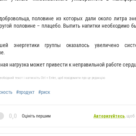
добровольца, половине из которых дали около литра эн
другой половине – плацебо. Выпить напитки необходимо б
шей энергетики группы оказалось увеличено сист
е.
ная нагрузка может привести к неправильной работе сердц
бхідний текст і натисніть Ctrl + Enter, щоб повідомити про це редакцію
сность
#продукт
#риск
0,0
Оцініть першим
Авторизуйтесь
, щоб