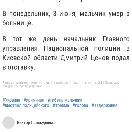
В понедельник, 3 июня, мальчик умер в
больнице.
В тот же день начальник Главного
управления Национальной полиции в
Киевской области Дмитрий Ценов подал
в отставку.
Якщо ви помітили помилку, виділіть необхідний текст і натисніть Ctrl + Enter, щоб
повідомити про це редакцію
#Украина
#криминал
#гибель мальчика
#выстрел полицейского
#травма
#голова
#задержание
Виктор Проскурников