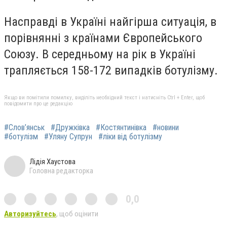
Насправді в Україні найгірша ситуація, в
порівнянні з країнами Європейського
Союзу. В середньому на рік в Україні
трапляється 158-172 випадків ботулізму.
Якщо ви помітили помилку, виділіть необхідний текст і натисніть Ctrl + Enter, щоб
повідомити про це редакцію
#Слов’янськ
#Дружківка
#Костянтинівка
#новини
#ботулізм
#Уляну Супрун
#ліки від ботулізму
Лідія Хаустова
Головна редакторка
0,0
Авторизуйтесь
, щоб оцінити