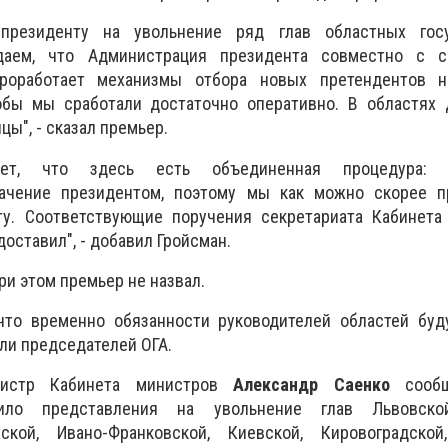
президенту на увольнение ряд глав областных госу
аем, что Администрация президента совместно с с
роработает механизмы отбора новых претендентов 
обы мы сработали достаточно оперативно. В областях
ы", - сказал премьер.
ает, что здесь есть объединенная процедура: с
начение президентом, поэтому мы как можно скорее 
ту. Соответствующие поручения секретариата Кабинета
оставил", - добавил Гройсман.
ри этом премьер не назвал.
что временно обязанности руководителей областей буд
ли председателей ОГА.
истр Кабинета министров
Александр Саенко
сообщ
дило представления на увольнение глав Львовской
жской, Ивано-Франковской, Киевской, Кировоградской