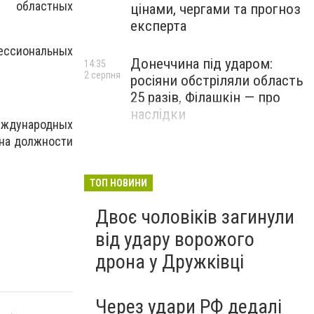
й областных
цінами, чергами та прогноз
експерта
ссиональных
Донеччина під ударом:
14:35
2 серпня
росіяни обстріляли область
25 разів, Філашкін — про
наслідки
международных
 на должности
ТОП НОВИНИ
Двоє чоловіків загинули
від удару ворожого
дрона у Дружківці
Через удари РФ дедалі