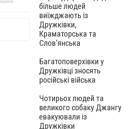
 оцінити
більше людей
виїжджають із
Дружківки,
Краматорська та
Слов’янська
Багатоповерхівки у
Дружківці зносять
російські війська
Чотирьох людей та
великого собаку Джангу
евакуювали із
Дружківки