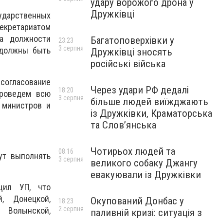
удару ворожого дрона у
Дружківці
дарственных
екретариатом
на должности
Багатоповерхівки у
23:23
3 серпня
 должны быть
Дружківці зносять
російські війська
огласование
Через удари РФ дедалі
18:20
проведем всю
3 серпня
більше людей виїжджають
 министров и
із Дружківки, Краматорська
та Слов’янська
Чотирьох людей та
08:16
ут выполнять
3 серпня
великого собаку Джангу
евакуювали із Дружківки
ил УП, что
, Донецкой,
Окупований Донбас у
18:23
2 серпня
, Волынской,
паливній кризі: ситуація з