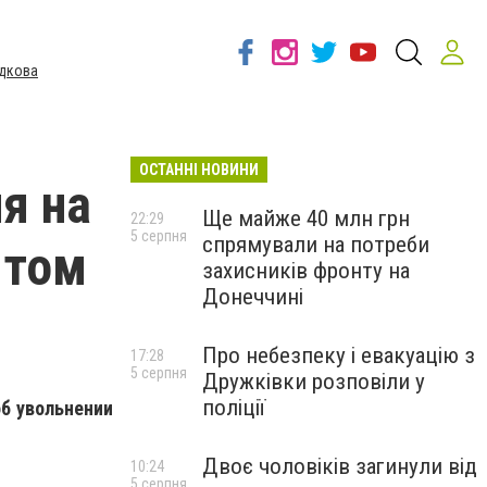
дкова
ОСТАННІ НОВИНИ
я на
Ще майже 40 млн грн
22:29
5 серпня
спрямували на потреби
 том
захисників фронту на
Донеччині
Про небезпеку і евакуацію з
17:28
5 серпня
Дружківки розповіли у
поліції
б увольнении
Двоє чоловіків загинули від
10:24
5 серпня