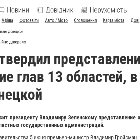
Новини
Довідник
Нерухомість
Афіша
Фотозвіти
Авто / Мото
Оголошення
Карта міста
Дові
числе Донецкой
ійне джерело
твердил представлени
ие глав 13 областей, в
нецкой
сит президенту Владимиру Зеленскому представление о
ластных государственных администраций.
равительства 5 июня премьер-министр Владимир Гройсман.