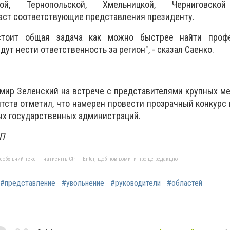
кой, Тернопольской, Хмельницкой, Черниговско
аст соответствующие представления президенту.
стоит общая задача как можно быстрее найти профе
дут нести ответственность за регион", - сказал Саенко.
имир Зеленский на встрече с представителями крупных 
нтств отметил, что намерен провести прозрачный конкурс
ых государственных администраций.
УП
бхідний текст і натисніть Ctrl + Enter, щоб повідомити про це редакцію
#представление
#увольнение
#руководители
#областей