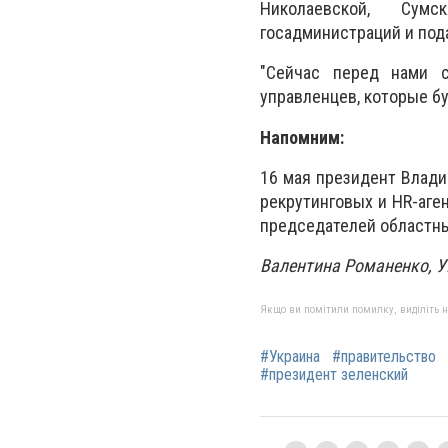
Николаевской, Сумс
госадминистраций и под
"Сейчас перед нами 
управленцев, которые бу
Напомним:
16 мая президент Влад
рекрутинговых и HR-аге
председателей областн
Валентина Романенко, 
Якщо ви помітили помилку, виділіть нео
#Украина
#правительство
#президент зеленский