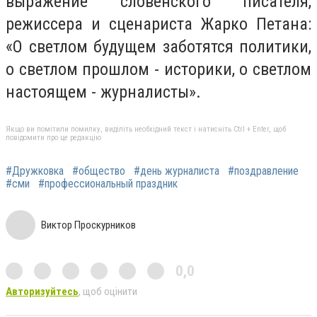
выражение словенского писателя,
режиссера и сценариста Жарко Петана:
«О светлом будущем заботятся политики,
о светлом прошлом - историки, о светлом
настоящем - журналисты».
Якщо ви помітили помилку, виділіть необхідний текст і натисніть Ctrl + Enter, щоб
повідомити про це редакцію
#Дружковка
#общество
#день журналиста
#поздравление
#сми
#профессиональный праздник
Виктор Проскурников
0,0
Авторизуйтесь
, щоб оцінити