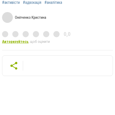
#активісти
#адвокація
#аналітика
Оніпченко Кристина
0,0
Авторизуйтесь
, щоб оцінити