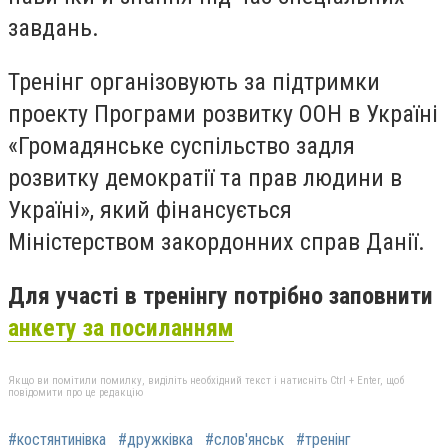
завдань.
Тренінг організовують за підтримки
проекту Програми розвитку ООН в Україні
«Громадянське суспільство задля
розвитку демократії та прав людини в
Україні», який фінансується
Міністерством закордонних справ Данії.
Для участі в тренінгу потрібно заповнити
анкету за посиланням
Якщо ви помітили помилку, виділіть необхідний текст і натисніть Ctrl + Enter, щоб
повідомити про це редакцію
#костянтинівка
#дружківка
#слов'янськ
#тренінг