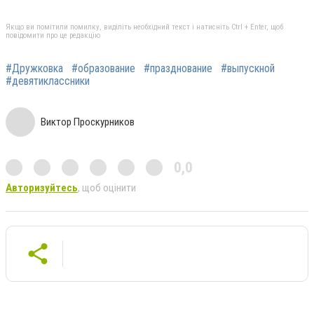
Якщо ви помітили помилку, виділіть необхідний текст і натисніть Ctrl + Enter, щоб
повідомити про це редакцію
#Дружковка
#образование
#празднование
#выпускной
#девятиклассники
Виктор Проскурников
0,0
Авторизуйтесь
, щоб оцінити