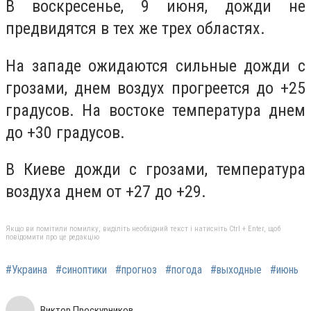
В воскресенье, 9 июня, дожди не
предвидятся в тех же трех областях.
На западе ожидаются сильные дожди с
грозами, днем воздух прогреется до +25
градусов. На востоке температура днем
до +30 градусов.
В Киеве дожди с грозами, температура
воздуха днем от +27 до +29.
Якщо ви помітили помилку, виділіть необхідний текст і натисніть Ctrl + Enter, щоб
повідомити про це редакцію
#Украина
#синоптики
#прогноз
#погода
#выходные
#июнь
Виктор Проскурников