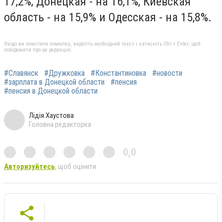
17,2%, Донецкая - на 16,1%, Киевская
область - на 15,9% и Одесская - на 15,8%.
Якщо ви помітили помилку, виділіть необхідний текст і натисніть Ctrl + Enter, щоб
повідомити про це редакцію
#Славянск
#Дружковка
#Константиновка
#новости
#зарплата в Донецкой области
#пенсия
#пенсия в Донецкой области
Лідія Хаустова
Головна редакторка
0,0
Авторизуйтесь
, щоб оцінити