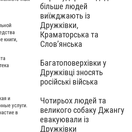
більше людей
виїжджають із
Дружківки,
льной
едства
Краматорська та
е книги,
Слов’янська
нта
Багатоповерхівки у
тека
Дружківці зносять
російські війська
кая и
Чотирьох людей та
чные услуги.
великого собаку Джангу
частие в
евакуювали із
Дружківки