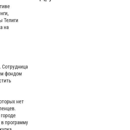
ативе
нги,
ы Телиги
а на
. Сотрудница
ым фондом
стить
которых нет
ленцев.
 городе
 в программу
купка