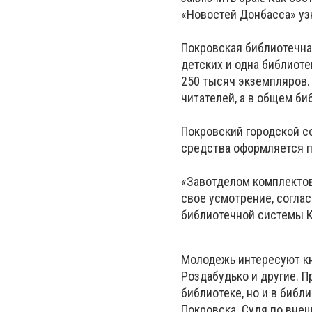
«Новостей Донбасса» уз
Покровская библиотечная
детских и одна библиот
250 тысяч экземпляров.
читателей, а в общем б
Покровский городской со
средства оформляется п
«Завотделом комплектов
свое усмотрение, согла
библиотечной системы К
Молодежь интересуют кн
Роздабудько и другие. П
библиотеке, но и в библ
Покровска. Судя по внеш