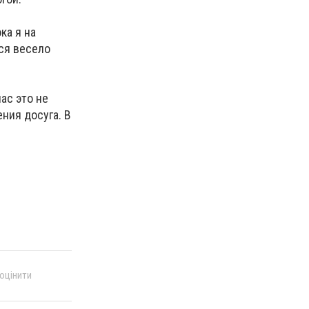
ка я на
тся весело
ас это не
ния досуга. В
 оцінити