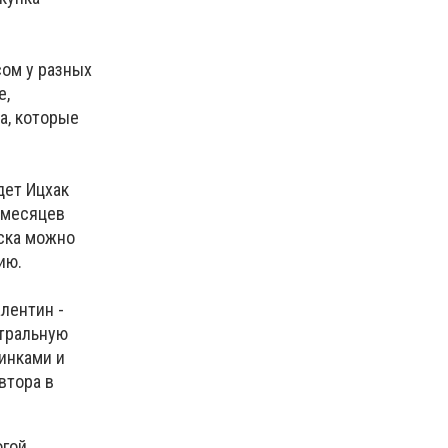
сом у разных
е,
а, которые
дет Ицхак
 месяцев
вска можно
ию.
лентин -
атральную
инками и
втора в
гой.