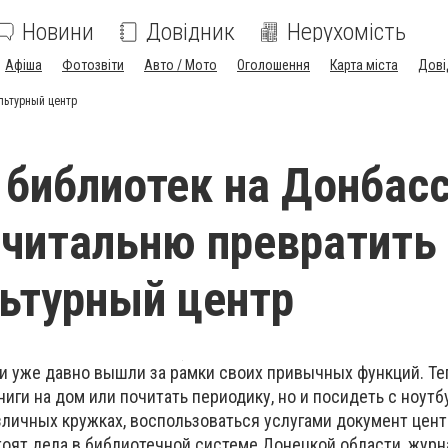
Новини
Довідник
Нерухомість
Афіша
Фотозвіти
Авто / Мото
Оголошення
Карта міста
Дові
льтурный центр
библиотек на Донбас
-читальню превратить
ьтурный центр
 уже давно вышли за рамки своих привычных функций. Те
ниги на дом или почитать периодику, но и посидеть с ноутб
азличных кружках, воспользоваться услугами документ цент
стоят дела в библиотечной системе Донецкой области, жур