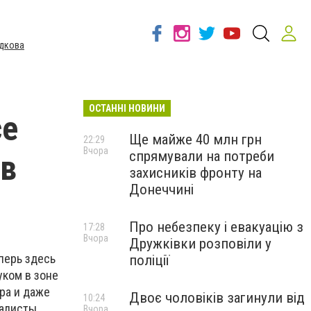
дкова
ОСТАННІ НОВИНИ
се
Ще майже 40 млн грн
22:29
Вчора
спрямували на потреби
 в
захисників фронту на
Донеччині
Про небезпеку і евакуацію з
17:28
Вчора
Дружківки розповіли у
перь здесь
поліції
уком в зоне
ра и даже
Двоє чоловіків загинули від
10:24
налисты
Вчора