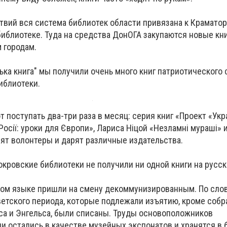
твий вся система библиотек области привязана к Крамато
иблиотеке. Туда на средства ДонОГА закупаются новые книг
 городам.
ська книга" мы получили очень много книг патриотического
иблиотеки.
 поступать два-три раза в месяц: серия книг «Проект «Укра
Росії: уроки для Європи», Лариса Ніцой «Незламні мураші» и
зят волонтеры и дарят различные издательства.
окровские библиотеки не получили ни одной книги на русс
ком языке пришли на смену декоммунизированным. По сло
ветского периода, которые подлежали изъятию, кроме собр
са и Энгельса, были списаны. Труды основоположников
и остались в качестве музейных экспонатов и хранятся в