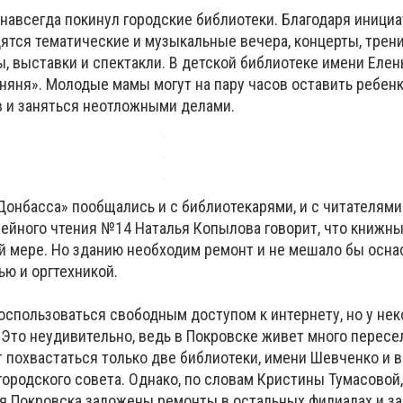
навсегда покинул городские библиотеки. Благодаря иници
ятся тематические и музыкальные вечера, концерты, трени
, выставки и спектакли. В детской библиотеке имени Елен
няня». Молодые мамы могут на пару часов оставить ребенк
 и заняться неотложными делами.
онбасса» пообщались и с библиотекарями, и с читателями
ейного чтения №14 Наталья Копылова говорит, что книжн
й мере. Но зданию необходим ремонт и не мешало бы осна
ью и оргтехникой.
оспользоваться свободным доступом к интернету, но у не
Это неудивительно, ведь в Покровске живет много пересе
 похвастаться только две библиотеки, имени Шевченко и в
ородского совета. Однако, по словам Кристины Тумасовой,
я Покровска заложены ремонты в остальных филиалах и за