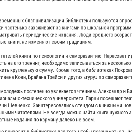
овременных благ цивилизации библиотеки пользуются спро
ки частенько захаживают за книгами по школьной программ
атривать периодические издания. Люди среднего возраст
ые книги, не изменяют своим традициям.
тателей книги по психологии и саморазвитию. Нарасхват и
ть на его тренинг, необходимо записываться за несколько
ить кругленькую сумму. Кроме того, в библиотеках Покро
тивена Кови, Брайана Трейси и других «гуру» по саморазвит
 молодежь постепенно увлекается чтением. Александр и Ва
ионально-технического университета. Парни посещают те
ени Шевченко. Заинтересовались стендом с книжными нов
нными читателями. Не всегда можно найти книги нужного а
атные издания по карману далеко не всем.
лю приходит в библиотеку для того, чтобы позаниматься...йо