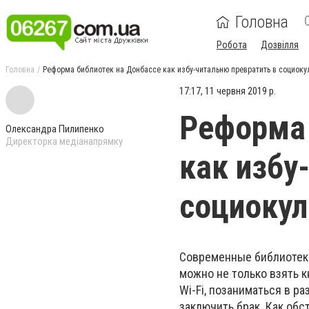
Головна
Робота
Дозвілля
Головна
Реформа библиотек на Донбассе как избу-читальню превратить в социоку
17:17, 11 червня 2019 р.
Реформа 
Олександра Пилипенко
Директорка медіанапрямку
как избу
социокул
Современные библиотеки
можно не только взять к
Wi-Fi, позаниматься в р
заключить брак. Как об