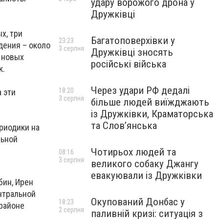
удару ворожого дрона у
Дружківці
х, три
Багатоповерхівки у
23:23
дения – около
3 серпня
Дружківці зносять
 новых
російські війська
к.
Через удари РФ дедалі
18:20
 эти
3 серпня
більше людей виїжджають
із Дружківки, Краматорська
та Слов’янська
риодики на
льной
Чотирьох людей та
08:16
3 серпня
великого собаку Джангу
евакуювали із Дружківки
бин, Ирен
нтральной
Окупований Донбас у
18:23
 районе
2 серпня
паливній кризі: ситуація з