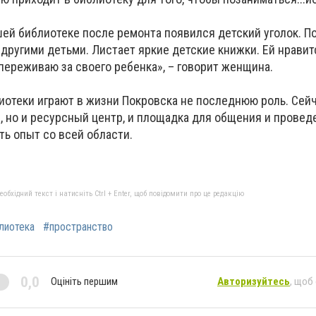
шей библиотеке после ремонта появился детский уголок. По
с другими детьми. Листает яркие детские книжки. Ей нрави
 переживаю за своего ребенка», – говорит женщина.
иотеки играют в жизни Покровска не последнюю роль. Сейч
, но и ресурсный центр, и площадка для общения и проведе
ь опыт со всей области.
бхідний текст і натисніть Ctrl + Enter, щоб повідомити про це редакцію
лиотека
#пространство
0,0
Оцініть першим
Авторизуйтесь
, щоб