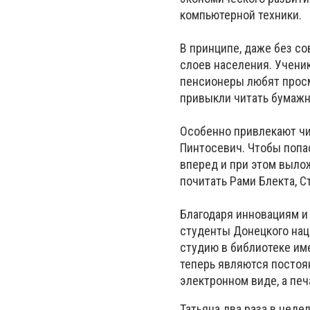
компьютерной техники.
В принципе, даже без с
слоев населения. Учени
пенсионеры любят просм
привыкли читать бумажн
Особенно привлекают чи
Пинтосевич. Чтобы попас
вперед и при этом вылож
почитать Рами Блекта, С
Благодаря инновациям и
студенты Донецкого нац
студию в библиотеке им
теперь являются постоя
электронном виде, а печ
Татьяна два раза в неде