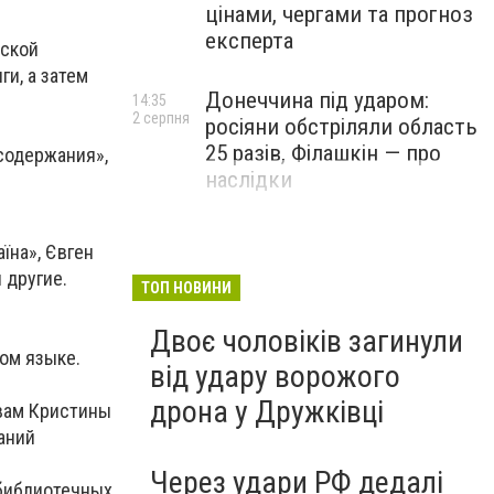
цінами, чергами та прогноз
експерта
рской
и, а затем
Донеччина під ударом:
14:35
2 серпня
росіяни обстріляли область
25 разів, Філашкін — про
 содержания»,
наслідки
їна», Євген
 другие.
ТОП НОВИНИ
Двоє чоловіків загинули
ком языке.
від удару ворожого
дрона у Дружківці
вам Кристины
аний
Через удари РФ дедалі
 библиотечных