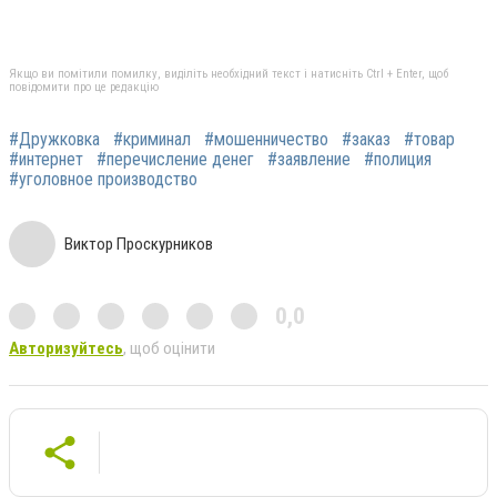
Якщо ви помітили помилку, виділіть необхідний текст і натисніть Ctrl + Enter, щоб
повідомити про це редакцію
#Дружковка
#криминал
#мошенничество
#заказ
#товар
#интернет
#перечисление денег
#заявление
#полиция
#уголовное производство
Виктор Проскурников
0,0
Авторизуйтесь
, щоб оцінити