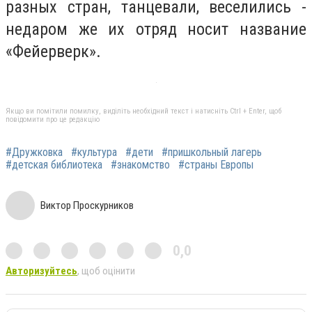
разных стран, танцевали, веселились -
недаром же их отряд носит название
«Фейерверк».
Якщо ви помітили помилку, виділіть необхідний текст і натисніть Ctrl + Enter, щоб
повідомити про це редакцію
#Дружковка
#культура
#дети
#пришкольный лагерь
#детская библиотека
#знакомство
#страны Европы
Виктор Проскурников
0,0
Авторизуйтесь
, щоб оцінити