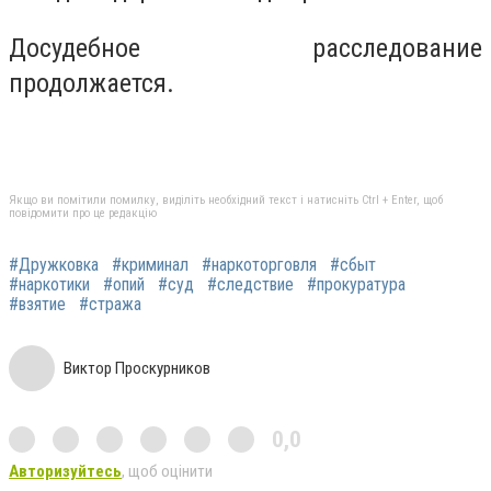
Досудебное расследование
продолжается.
Якщо ви помітили помилку, виділіть необхідний текст і натисніть Ctrl + Enter, щоб
повідомити про це редакцію
#Дружковка
#криминал
#наркоторговля
#сбыт
#наркотики
#опий
#суд
#следствие
#прокуратура
#взятие
#стража
Виктор Проскурников
0,0
Авторизуйтесь
, щоб оцінити