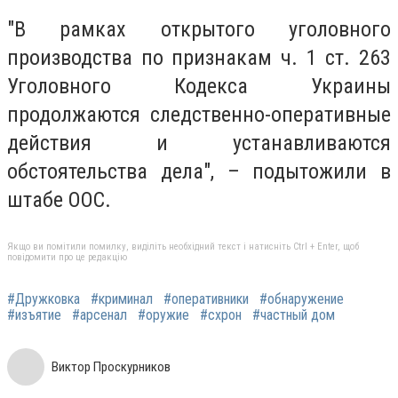
"В рамках открытого уголовного
производства по признакам ч. 1 ст. 263
Уголовного Кодекса Украины
продолжаются следственно-оперативные
действия и устанавливаются
обстоятельства дела", – подытожили в
штабе ООС.
Якщо ви помітили помилку, виділіть необхідний текст і натисніть Ctrl + Enter, щоб
повідомити про це редакцію
#Дружковка
#криминал
#оперативники
#обнаружение
#изъятие
#арсенал
#оружие
#схрон
#частный дом
Виктор Проскурников