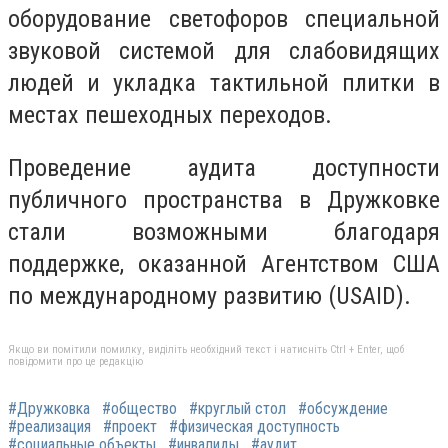
оборудование светофоров специальной
звуковой системой для слабовидящих
людей и укладка тактильной плитки в
местах пешеходных переходов.
Проведение аудита доступности
публичного пространства в Дружковке
стали возможными благодаря
поддержке, оказанной Агентством США
по международному развитию (USAID).
Якщо ви помітили помилку, виділіть необхідний текст і натисніть Ctrl + Enter, щоб
повідомити про це редакцію
#Дружковка
#общество
#круглый стол
#обсуждение
#реализация
#проект
#физическая доступность
#социальные объекты
#инвалиды
#аудит