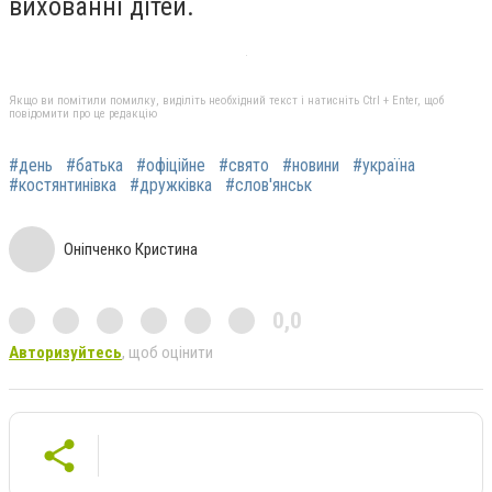
вихованні дітей.
Якщо ви помітили помилку, виділіть необхідний текст і натисніть Ctrl + Enter, щоб
повідомити про це редакцію
#день
#батька
#офіційне
#свято
#новини
#україна
#костянтинівка
#дружківка
#слов'янськ
Оніпченко Кристина
0,0
Авторизуйтесь
, щоб оцінити