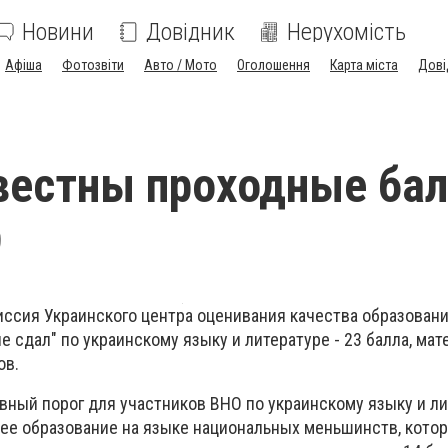
Новини
Довідник
Нерухомість
Афіша
Фотозвіти
Авто / Мото
Оголошення
Карта міста
Дові
вестны проходные ба
9
иссия Украинского центра оценивания качества образован
е сдал" по украинскому языку и литературе - 23 балла, мат
ов.
вный порог для участников ВНО по украинскому языку и ли
ее образование на языке национальных меньшинств, кото