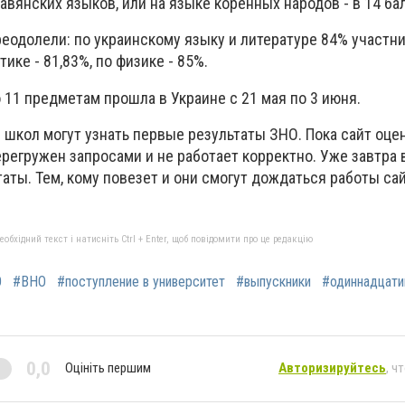
авянских языков, или на языке коренных народов - в 14 ба
преодолели: по украинскому языку и литературе 84% участн
ике - 81,83%, по физике - 85%.
11 предметам прошла в Украине с 21 мая по 3 июня.
 школ могут узнать первые результаты ЗНО. Пока сайт оце
регружен запросами и не работает корректно. Уже завтра 
аты. Тем, кому повезет и они смогут дождаться работы сай
бхідний текст і натисніть Ctrl + Enter, щоб повідомити про це редакцію
О
#ВНО
#поступление в университет
#выпускники
#одиннадцати
0,0
Оцініть першим
Авторизируйтесь
, ч