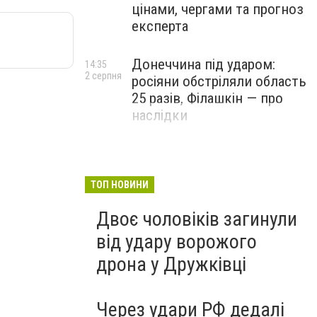
цінами, чергами та прогноз
експерта
Донеччина під ударом:
14:35
2 серпня
росіяни обстріляли область
25 разів, Філашкін — про
наслідки
ТОП НОВИНИ
Двоє чоловіків загинули
від удару ворожого
дрона у Дружківці
Через удари РФ дедалі