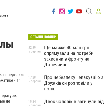
дкова
ОСТАННІ НОВИНИ
ллы
Ще майже 40 млн грн
22:29
5 серпня
спрямували на потреби
захисників фронту на
Донеччині
ия определила
Про небезпеку і евакуацію з
17:28
ематике - 11
5 серпня
Дружківки розповіли у
поліції
тературе,
Двоє чоловіків загинули від
рые не
10:24
5 серпня