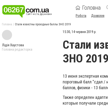
Головна
Робота
Дозвілля
Головна
Стали известны проходные баллы ЗНО 2019
15:30, 14 червня 2019 р.
Стали из
Лідія Хаустова
Головна редакторка
ЗНО 201
13 июня экспертная ком
пороговый балл "сдал / н
баллов, физики - 13 балл
Также определен адапти
которые получали средн