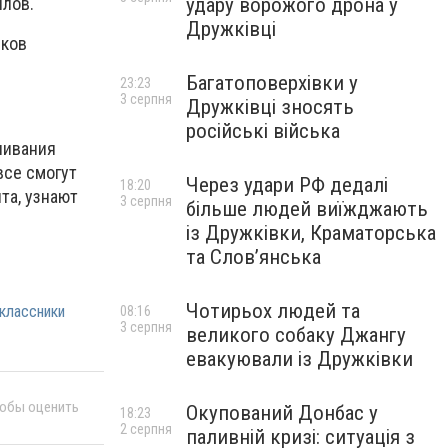
удару ворожого дрона у
ллов.
Дружківці
иков
Багатоповерхівки у
23:23
3 серпня
Дружківці зносять
російські війська
нивания
все смогут
Через удари РФ дедалі
18:20
та, узнают
3 серпня
більше людей виїжджають
із Дружківки, Краматорська
та Слов’янська
Чотирьох людей та
классники
08:16
3 серпня
великого собаку Джангу
евакуювали із Дружківки
тобы оценить
Окупований Донбас у
18:23
2 серпня
паливній кризі: ситуація з