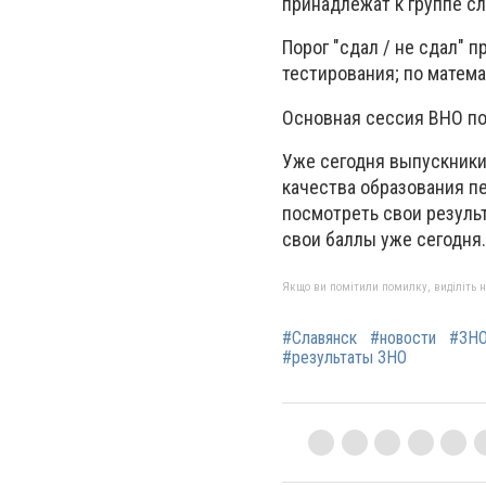
принадлежат к группе сл
Порог "сдал / не сдал" 
тестирования; по математ
Основная сессия ВНО по 
Уже сегодня выпускники
качества образования пе
посмотреть свои результ
свои баллы уже сегодня.
Якщо ви помітили помилку, виділіть нео
#Славянск
#новости
#ЗН
#результаты ЗНО