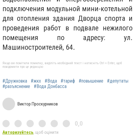
подключения модульной мини-котельной
для отопления здания Дворца спорта и
проведения работ в подвале нежилого
помещения по адресу: ул.
Машиностроителей, 64.
Якщо ви помітили помилку, виділіть необхідний текст і натисніть Ctrl + Enter, щоб
повідомити про це редакцію
#Дружковка
#жкх
#Вода
#тариф
#повышение
#депутаты
#разъяснение
#Вода Донбасса
Виктор Проскурников
0,0
Авторизуйтесь
, щоб оцінити