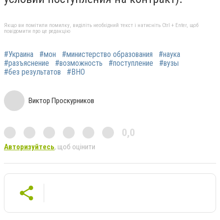
Якщо ви помітили помилку, виділіть необхідний текст і натисніть Ctrl + Enter, щоб
повідомити про це редакцію
#Украина
#мон
#министерство образования
#наука
#разъяснение
#возможность
#поступление
#вузы
#без результатов
#ВНО
Виктор Проскурников
0,0
Авторизуйтесь
, щоб оцінити