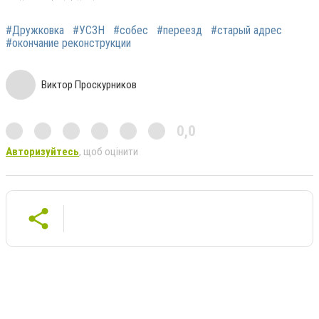
#Дружковка
#УСЗН
#собес
#переезд
#старый адрес
#окончание реконструкции
Виктор Проскурников
0,0
Авторизуйтесь
, щоб оцінити