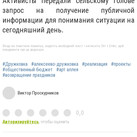
Активисты передали сельскому голове
запрос на получение публичной
информации для понимания ситуации на
сегодняшний день.
Якщо ви помітили помилку, виділіть необхідний текст і натисніть Ctrl + Enter, щоб
повідомити про це редакцію
#Дружковка
#алексеево-дружковка
#реализация
#проекты
#общественный бюджет
#арт аллея
#возвращение праздников
Виктор Проскурников
0,0
Авторизируйтесь
, чтобы оценить