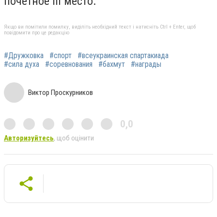
почетное III место.
Якщо ви помітили помилку, виділіть необхідний текст і натисніть Ctrl + Enter, щоб
повідомити про це редакцію
#Дружковка
#спорт
#всеукраинская спартакиада
#сила духа
#соревнования
#бахмут
#награды
Виктор Проскурников
0,0
Авторизуйтесь
, щоб оцінити