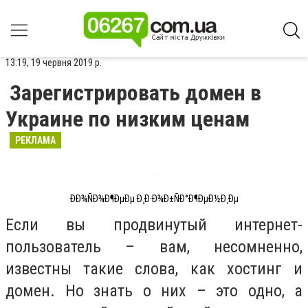
13:19, 19 червня 2019 р.
Зарегистрировать домен в
Украине по низким ценам
РЕКЛАМА
ÐÐ¾ÑÐ¾Ð¶ÐµÐµ Ð¸Ð·Ð¾Ð±ÑÐ°Ð¶ÐµÐ½Ð¸Ðµ
Если вы продвинутый интернет-
пользователь – вам, несомненно,
известны такие слова, как хостинг и
домен. Но знать о них – это одно, а