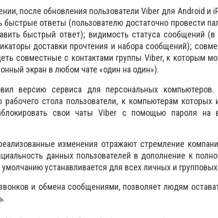
нии, после обновления пользователи Viber для Android и i
 быстрые ответы (пользователю достаточно провести па
авить быстрый ответ); видимость статуса сообщений (в
икаторы доставки прочтения и набора сообщений); совм
деть совместные с контактами группы Viber, к которым м
онный экран в любом чате «один на один»).
овил версию сервиса для персональных компьютеров. 
ю рабочего стола пользователи, к компьютерам которых
аблокировать свои чаты Viber с помощью пароля на 
 реализованные изменения отражают стремление компани
циальность данных пользователей в дополнение к полно
 умолчанию устанавливается для всех личных и групповых
 звонков и обмена сообщениями, позволяет людям остават
ь.