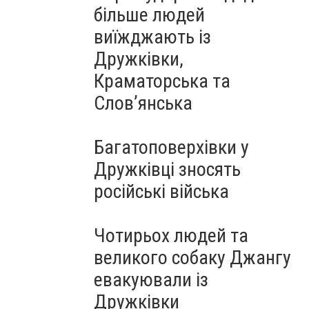
більше людей
виїжджають із
Дружківки,
Краматорська та
Слов’янська
Багатоповерхівки у
Дружківці зносять
російські війська
Чотирьох людей та
великого собаку Джангу
евакуювали із
Дружківки