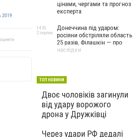
цінами, чергами та прогноз
експерта
ь 2019
Донеччина під ударом:
14:35
2 серпня
росіяни обстріляли область
 оцінити
25 разів, Філашкін — про
наслідки
ТОП НОВИНИ
Двоє чоловіків загинули
від удару ворожого
дрона у Дружківці
Через удари РФ дедалі