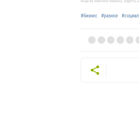
Якщо ви помітили помилку, виділіть нео
#бизнес
#разное
#социал