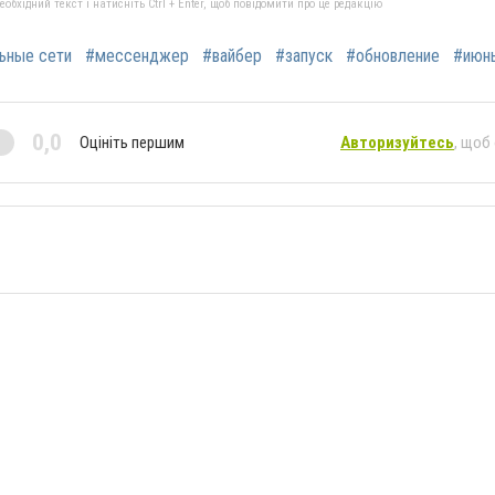
бхідний текст і натисніть Ctrl + Enter, щоб повідомити про це редакцію
ьные сети
#мессенджер
#вайбер
#запуск
#обновление
#июн
0,0
Оцініть першим
Авторизуйтесь
, щоб