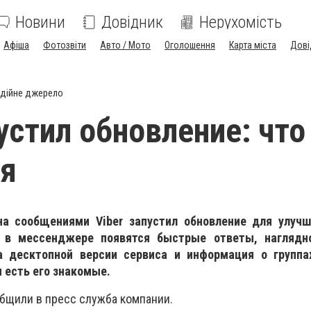
Новини
Довідник
Нерухомість
Афіша
Фотозвіти
Авто / Мото
Оголошення
Карта міста
Дові
дійне джерело
пустил обновление: что
ся
а сообщениями Viber запустил обновление для улуч
, в мессенджере появятся быстрые ответы, наглядн
а десктопной версии сервиса и информация о группа
 есть его знакомые.
бщили в пресс служба компании.