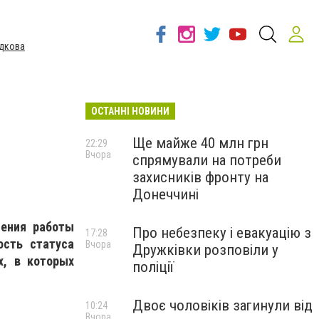
дкова
ОСТАННІ НОВИНИ
Ще майже 40 млн грн
22:29
Вчора
спрямували на потреби
захисників фронту на
Донеччині
шения работы
Про небезпеку і евакуацію з
17:28
ость статуса
Вчора
Дружківки розповіли у
х, в которых
поліції
Двоє чоловіків загинули від
10:24
Вчора