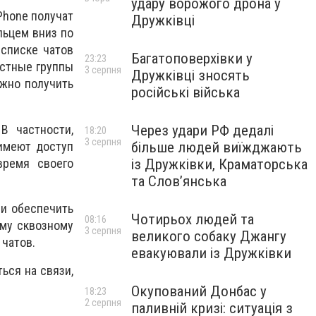
удару ворожого дрона у
Phone получат
Дружківці
льцем вниз по
 списке чатов
Багатоповерхівки у
23:23
естные группы
3 серпня
Дружківці зносять
ожно получить
російські війська
В частности,
Через удари РФ дедалі
18:20
3 серпня
 имеют доступ
більше людей виїжджають
время своего
із Дружківки, Краматорська
та Слов’янська
и обеспечить
Чотирьох людей та
08:16
му сквозному
3 серпня
великого собаку Джангу
 чатов.
евакуювали із Дружківки
ься на связи,
Окупований Донбас у
18:23
2 серпня
паливній кризі: ситуація з