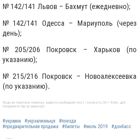
№ 142/141 Львов – Бахмут (ежедневно);
№ 142/141 Одесса – Мариуполь (через
день);
№ 205/206 Покровск – Харьков (по
указанию);
№ 215/216 Покровск – Новоалексеевка
(по указанию).
Якщо ви помітили помилку, виділіть необхідний текст і натисніть Ctrl + Enter, щоб
повідомити про це редакцію
#украина
#укрзализныця
#поезда
#предварительная продажа
#билеты
#июль 2019
#донбасс