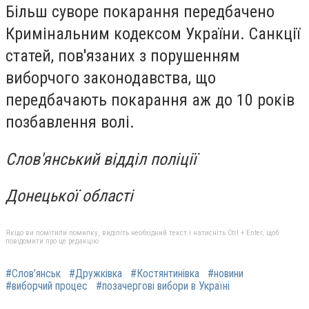
Більш суворе покарання передбачено
Кримінальним кодексом України. Санкції
статей, пов'язаних з порушенням
виборчого законодавства, що
передбачають покарання аж до 10 років
позбавлення волі.
Слов'янський відділ поліції
Донецької області
Якщо ви помітили помилку, виділіть необхідний текст і натисніть Ctrl + Enter, щоб
повідомити про це редакцію
#Слов’янськ
#Дружківка
#Костянтинівка
#новини
#виборчий процес
#позачергові вибори в Україні