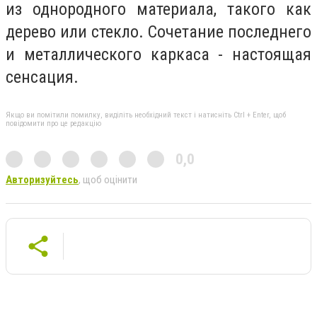
из однородного материала, такого как
дерево или стекло. Сочетание последнего
и металлического каркаса - настоящая
сенсация.
Якщо ви помітили помилку, виділіть необхідний текст і натисніть Ctrl + Enter, щоб
повідомити про це редакцію
0,0
Авторизуйтесь
, щоб оцінити