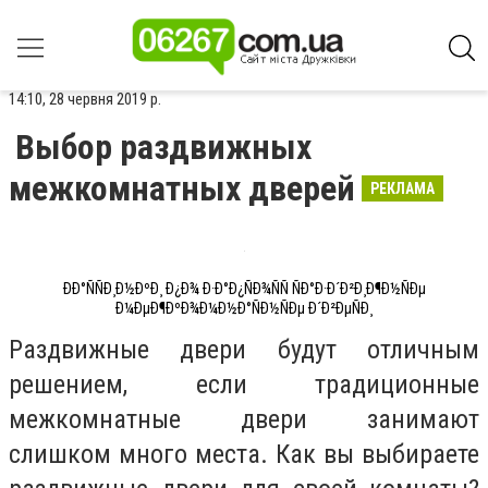
14:10, 28 червня 2019 р.
Выбор раздвижных
межкомнатных дверей
РЕКЛАМА
ÐÐ°ÑÑÐ¸Ð½ÐºÐ¸ Ð¿Ð¾ Ð·Ð°Ð¿ÑÐ¾ÑÑ ÑÐ°Ð·Ð´Ð²Ð¸Ð¶Ð½ÑÐµ
Ð¼ÐµÐ¶ÐºÐ¾Ð¼Ð½Ð°ÑÐ½ÑÐµ Ð´Ð²ÐµÑÐ¸
Раздвижные двери будут отличным
решением, если традиционные
межкомнатные двери занимают
слишком много места. Как вы выбираете