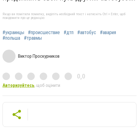
Якщо ви помітили помилку, виділіть необхідний текст і натисніть Ctrl + Enter, щоб
повідомити про це редакцію
#украинцы
#происшествие
#дтп
#автобус
#авария
#польша
#травмы
Виктор Проскурников
0,0
Авторизуйтесь
, щоб оцінити