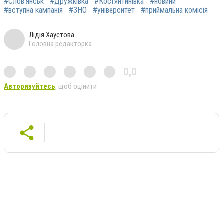
#Слов’янськ
#Дружківка
#Костянтинівка
#новини
#вступна кампанія
#ЗНО
#університет
#приймальна комісія
Лідія Хаустова
Головна редакторка
0,0
Авторизуйтесь
, щоб оцінити