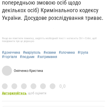
попередньою змовою осіб щодо
декількох осіб) Кримінального кодексу
України. Досудове розслідування триває.
Якщо ви помітили помилку, виділіть необхідний текст і натисніть Ctrl + Enter, щоб
повідомити про це редакцію
#донеччина
#маріуполь
#новини
#злочинна
#група
#торгівля
#людьми
#затримання
Оніпченко Кристина
0,0
Авторизуйтесь
, щоб оцінити